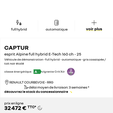
voir plus
full hybrid
automatique
CAPTUR
esprit Alpine full hybrid E-Tech 160 ch - 25
Véhicule de démonstration - full hybrid - automatique - gris cassiopée /
toit noir étoilé
A
classe énergétique
vignette Crit'Air
RENAULT COURBEVOIE - RRG
délai moyen de livraison: 3 semaines *
découvrez le stock du concessionnaire
prix en ligne
32 472 €
TTC
*