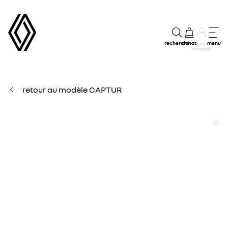
recherche
achat
menu
mon
compte
retour au modèle CAPTUR