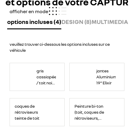
et options de votre CAPTUR
afficher en mode
options incluses (4)
DESIGN (8)
MULTIMEDIA (7
veuillez trouver ci-dessous les options incluses sur ce
véhicule
gris
jantes
cassiopée
Aluminium
/ toit noir
19'' Elixir
étoilé
coques de
Peinture bi-ton
rétroviseurs
(toit, coques de
teinte de toit
rétroviseurs,
montants de
pare-brise)