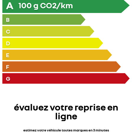
A
100
g CO2/km
B
C
D
E
F
G
évaluez votre reprise en
ligne
estimez votre véhicule toutes marques en 3 minutes