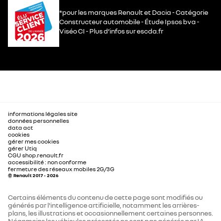
*pour les marques Renault et Dacia - Catégorie
Constructeur automobile - Étude Ipsos bva -
Viséo CI - Plus d’infos sur escda.fr
informations légales site
données personnelles
data act
cookies
gérer mes cookies
gérer Utiq
CGU shop.renault.fr
accessibilité : non conforme
fermeture des réseaux mobiles 2G/3G
© Renault 2017 - 2026
Certains éléments du contenu de cette page sont modifiés ou
générés par l'intelligence artificielle, notamment les arrières-
plans, les illustrations et occasionnellement certaines personnes.
Néanmoins les véhicules présentés ne sont pas générés par IA