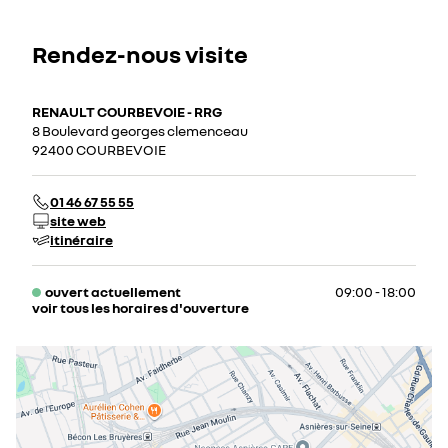
Rendez-nous visite
RENAULT COURBEVOIE - RRG
8 Boulevard georges clemenceau
92400 COURBEVOIE
01 46 67 55 55
site web
itinéraire
ouvert actuellement
09:00 - 18:00
voir tous les horaires d'ouverture
lundi
09:00 - 19:00
mardi
09:00 - 19:00
mercredi
09:00 - 19:00
jeudi
09:00 - 19:00
vendredi
09:00 - 19:00
samedi
09:00 - 18:00
dimanche
fermé