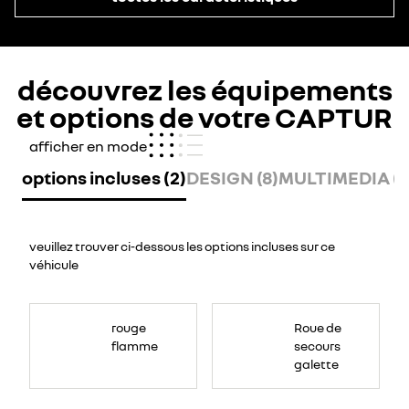
découvrez les équipements
et options de votre CAPTUR
afficher en mode
options incluses (2)
DESIGN (8)
MULTIMEDIA (6
veuillez trouver ci-dessous les options incluses sur ce
véhicule
Roue
de
rouge
Roue de
secours
galette
flamme
secours
sous
le
galette
faux
plancher
du
coffre