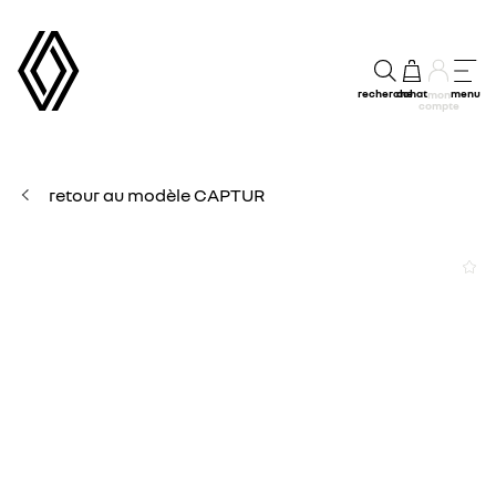
recherche
achat
menu
mon
compte
retour au modèle CAPTUR