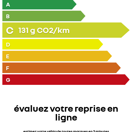
A
B
C
131
g CO2/km
D
E
F
G
évaluez votre reprise en
ligne
estimez votre véhicule toutes marques en 3 minutes