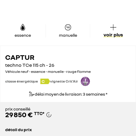
voir plus
essence
manuelle
CAPTUR
techno TCe 115 ch - 26
Véhicule neuf - essence - manuelle - rouge flamme
C
classe énergétique
vignette Crit'Air
délai moyen de livraison: 3 semaines *
prix conseillé
29 850 €
TTC
*
détail du prix
prix conseillé
29 850 €