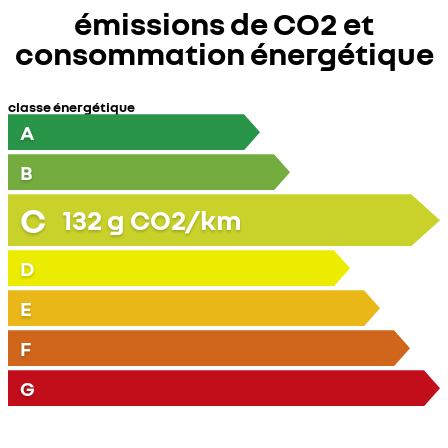
émissions de CO2 et
consommation énergétique
classe énergétique
A
B
C
132
g CO2/km
D
E
F
G