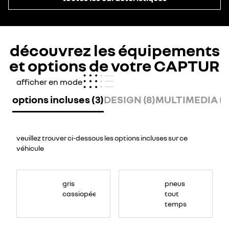
découvrez les équipements
et options de votre CAPTUR
afficher en mode
options incluses (3)
DESIGN (8)
MULTIMEDIA (6
veuillez trouver ci-dessous les options incluses sur ce
véhicule
<span
style="font-
gris
pneus
size:11.0pt;font-
family:NouvelR;
cassiopée
tout
mso-
fareast-
temps
font-
family:&quot;Times
New
Roman&quot;;mso-