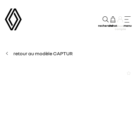
recherche
achat
menu
mon
compte
retour au modèle CAPTUR