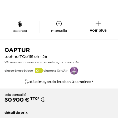
voir plus
essence
manuelle
CAPTUR
techno TCe 115 ch - 26
Véhicule neuf - essence - manuelle - gris cassiopée
C
classe énergétique
vignette Crit'Air
délai moyen de livraison: 3 semaines *
prix conseillé
30 900 €
TTC
*
détail du prix
prix conseillé
30 900 €