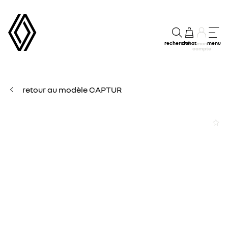
recherche
achat
menu
mon
compte
retour au modèle CAPTUR