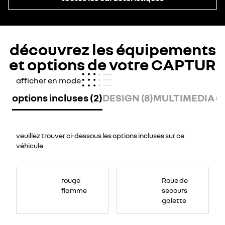
découvrez les équipements
et options de votre CAPTUR
afficher en mode
options incluses (2)
DESIGN (8)
MULTIMEDIA (6
veuillez trouver ci-dessous les options incluses sur ce
véhicule
Roue
de
rouge
Roue de
secours
galette
flamme
secours
sous
le
galette
faux
plancher
du
coffre