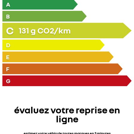
A
B
C
131
g CO2/km
D
E
F
G
évaluez votre reprise en
ligne
estimez votre véhicule toutes marques en 3 minutes