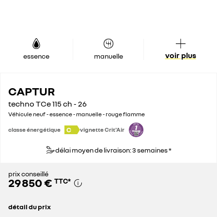
voir plus
essence
manuelle
CAPTUR
techno TCe 115 ch - 26
Véhicule neuf - essence - manuelle - rouge flamme
C
classe énergétique
vignette Crit'Air
délai moyen de livraison: 3 semaines *
prix conseillé
29 850 €
TTC
*
détail du prix
prix conseillé
29 850 €