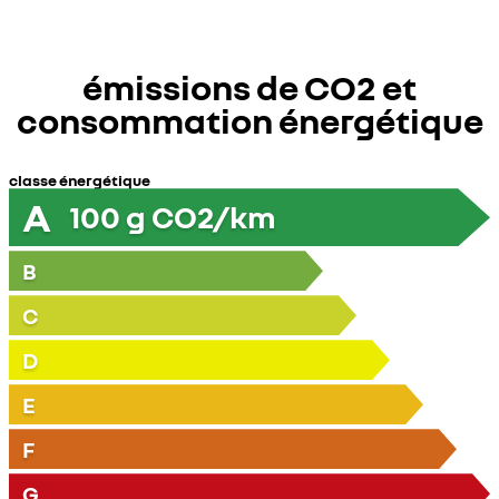
émissions de CO2 et
consommation énergétique
classe énergétique
A
100
g CO2/km
B
C
D
E
F
G