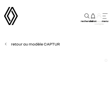
recherche
achat
menu
mon
compte
retour au modèle CAPTUR