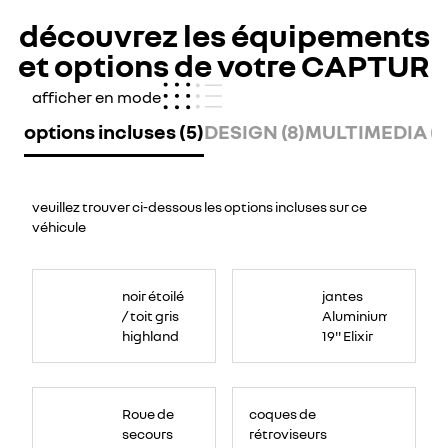
découvrez les équipements
et options de votre CAPTUR
afficher en mode
options incluses (5)
DESIGN (8)
MULTIMEDIA (7
veuillez trouver ci-dessous les options incluses sur ce
véhicule
noir étoilé
jantes
/ toit gris
Aluminium
highland
19'' Elixir
Roue
de
Roue de
coques de
secours
galette
secours
rétroviseurs
sous