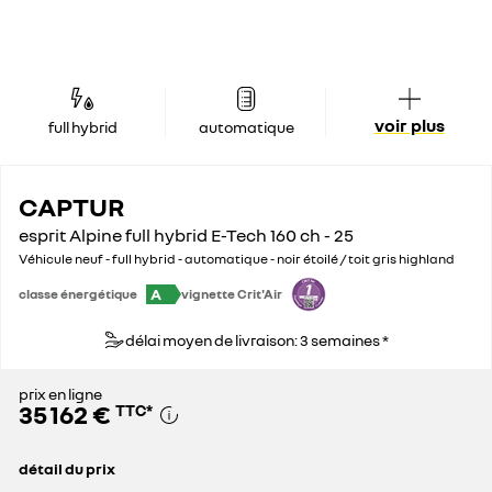
voir plus
full hybrid
automatique
CAPTUR
esprit Alpine full hybrid E-Tech 160 ch - 25
Véhicule neuf - full hybrid - automatique - noir étoilé / toit gris highland
A
classe énergétique
vignette Crit'Air
délai moyen de livraison: 3 semaines *
prix en ligne
35 162 €
TTC
*
détail du prix
prix conseillé
36 250 €