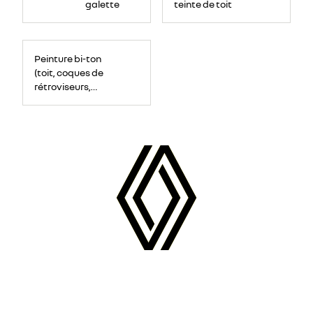
le
galette
teinte de toit
faux
plancher
du
coffre
Peinture bi-ton
(toit, coques de
rétroviseurs,
montants de
pare-brise)