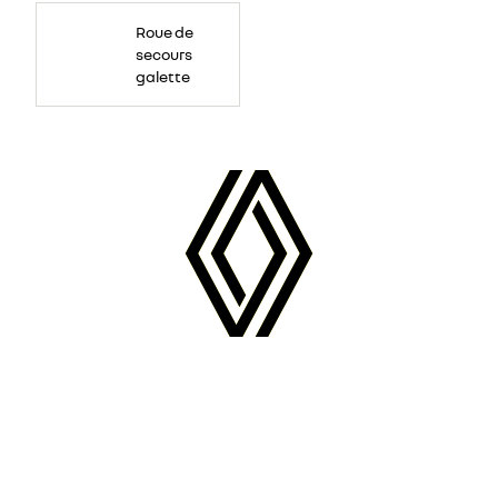
Roue
de
Roue de
secours
temporaire,
secours
largeur
réduite
galette