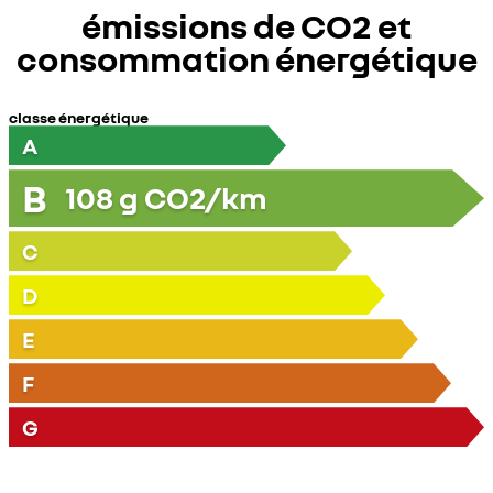
émissions de CO2 et
consommation énergétique
classe énergétique
A
B
108
g CO2/km
C
D
E
F
G