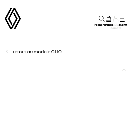
recherche
achat
menu
mon
compte
retour au modèle CLIO