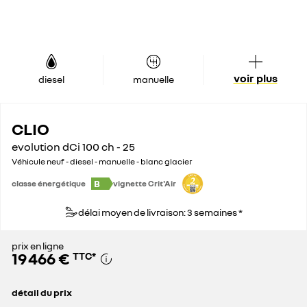
voir plus
diesel
manuelle
CLIO
evolution dCi 100 ch - 25
Véhicule neuf - diesel - manuelle - blanc glacier
B
classe énergétique
vignette Crit'Air
délai moyen de livraison: 3 semaines *
prix en ligne
19 466 €
TTC
*
détail du prix
prix conseillé
23 900 €