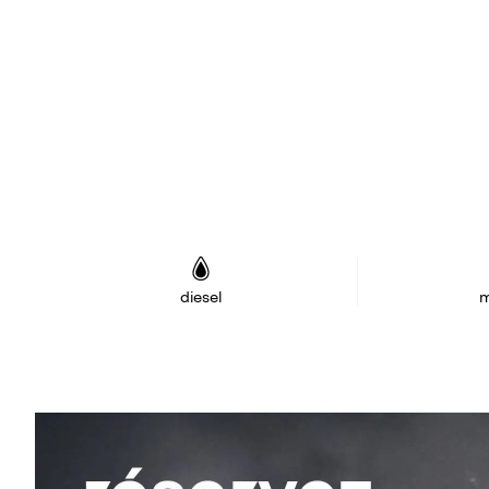
diesel
m