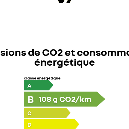
sions de CO2 et consomm
énergétique
classe énergétique
A
B
108
g CO2/km
C
D