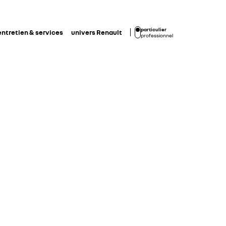
particulier
entretien & services
univers Renault
professionnel