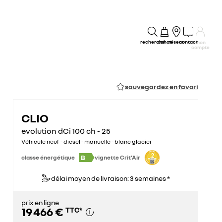
recherche
achat
réseau
contact
mon
compte
sauvegardez en favori
CLIO
evolution dCi 100 ch - 25
Véhicule neuf - diesel - manuelle - blanc glacier
B
classe énergétique
vignette Crit'Air
délai moyen de livraison: 3 semaines *
prix en ligne
19 466 €
TTC
*