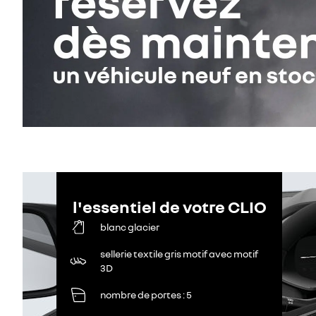
l'essentiel de votre CLIO
blanc glacier
sellerie textile gris motif avec motif
3D
nombre de portes
5