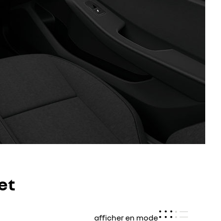
et
afficher en mode