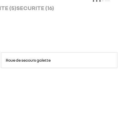
TE (5)
SECURITE (16)
Roue
de
Roue de secours galette
secours
temporaire,
largeur
réduite