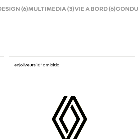
DESIGN (6)
MULTIMEDIA (3)
VIE A BORD (6)
CONDUI
enjoliveurs 16" amicitia