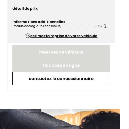
détail du prix
prix conseillé
23 900 €
remise concessionnaire déduite
4 434 €
informations additionnelles
malus écologique (non inclus)
50 €
estimez la reprise de votre véhicule
réservez ce véhicule
financez en ligne
contactez le concessionnaire