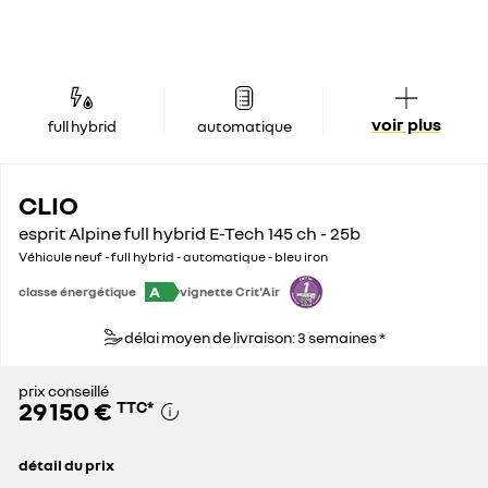
voir plus
full hybrid
automatique
CLIO
esprit Alpine full hybrid E-Tech 145 ch - 25b
Véhicule neuf - full hybrid - automatique - bleu iron
A
classe énergétique
vignette Crit'Air
délai moyen de livraison: 3 semaines *
prix conseillé
29 150 €
TTC
*
détail du prix
prix conseillé
29 150 €