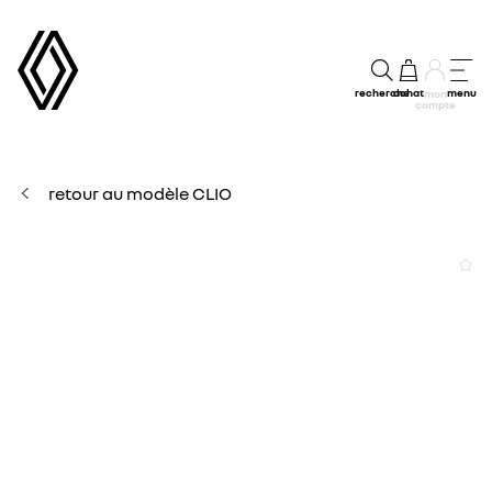
recherche
achat
menu
mon
compte
retour au modèle CLIO