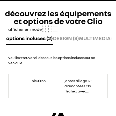
découvrez les équipements
et options de votre Clio
afficher en mode
options incluses (2)
DESIGN (8)
MULTIMEDIA (5
veuillez trouver ci-dessous les options incluses sur ce
véhicule
bleu iron
jantes alliage 17''
diamantées « la
flèche » avec
centre de roue
bleu