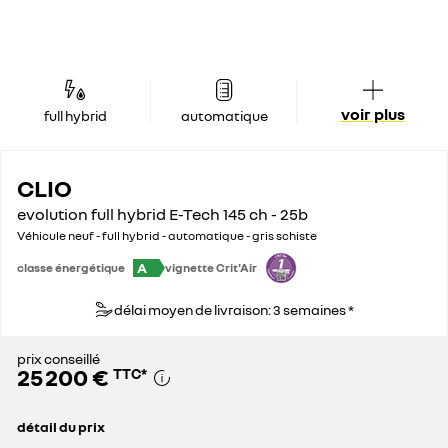
voir plus
full hybrid
automatique
CLIO
evolution full hybrid E-Tech 145 ch - 25b
Véhicule neuf - full hybrid - automatique - gris schiste
A
classe énergétique
vignette Crit'Air
délai moyen de livraison: 3 semaines *
prix conseillé
25 200 €
TTC
*
détail du prix
prix conseillé
25 200 €