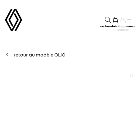
recherche
achat
menu
mon
compte
retour au modèle CLIO