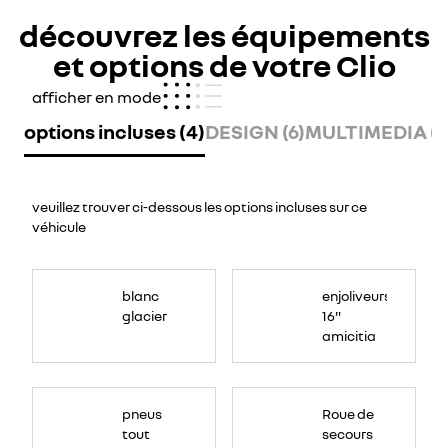
découvrez les équipements
et options de votre Clio
afficher en mode
options incluses (4)
DESIGN (6)
MULTIMEDIA (3
veuillez trouver ci-dessous les options incluses sur ce
véhicule
blanc
enjoliveurs
glacier
16"
amicitia
Roue
de
pneus
Roue de
secours
temporaire,
tout
secours
largeur