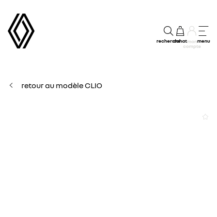
recherche
achat
menu
mon
compte
retour au modèle CLIO