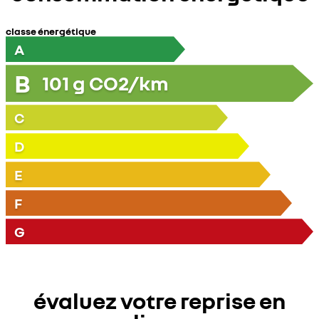
classe énergétique
A
B
101
g CO2/km
C
D
E
F
G
évaluez votre reprise en