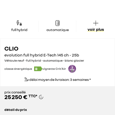
voir plus
full hybrid
automatique
CLIO
evolution full hybrid E-Tech 145 ch - 25b
Véhicule neuf - full hybrid - automatique - blanc glacier
B
classe énergétique
vignette Crit'Air
délai moyen de livraison: 3 semaines *
prix conseillé
25 250 €
TTC
*
détail du prix
prix conseillé
25 250 €