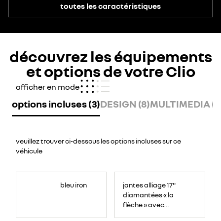
toutes les caractéristiques
découvrez les équipements
et options de votre Clio
afficher en mode
options incluses (3)
DESIGN (8)
MULTIMEDIA (5
veuillez trouver ci-dessous les options incluses sur ce
véhicule
bleu iron
jantes alliage 17''
diamantées « la
flèche » avec
centre de roue