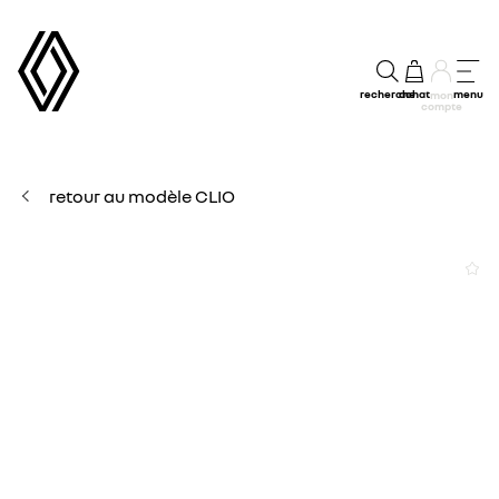
recherche
achat
menu
mon
compte
retour au modèle CLIO