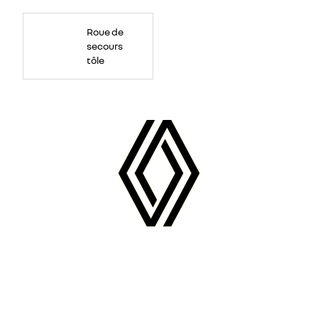
bleu
Roues
de
Roue de
secours
15''
secours
tôle