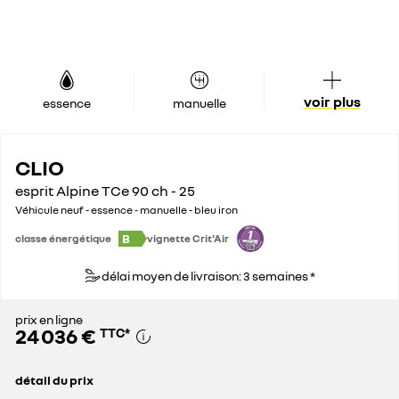
voir plus
essence
manuelle
CLIO
esprit Alpine TCe 90 ch - 25
Véhicule neuf - essence - manuelle - bleu iron
B
classe énergétique
vignette Crit'Air
délai moyen de livraison: 3 semaines *
prix en ligne
24 036 €
TTC
*
détail du prix
prix conseillé
26 600 €