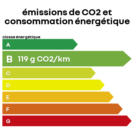
émissions de CO2 et
consommation énergétique
classe énergétique
A
B
119
g CO2/km
C
D
E
F
G