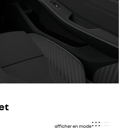
et
afficher en mode