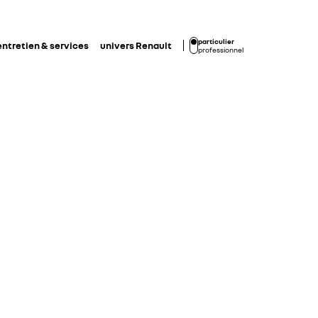
particulier
entretien & services
univers Renault
professionnel