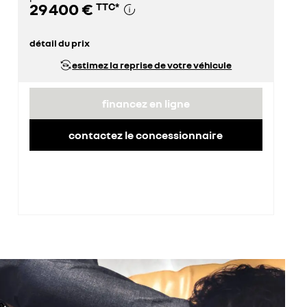
29 400 €
TTC
*
détail du prix
prix conseillé
29 400 €
estimez la reprise de votre véhicule
financez en ligne
contactez le concessionnaire