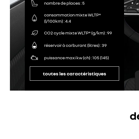
nombre de places
5
consommation mixte WLTP*
(l/100km)
4.4
CO2 cycle mixte WLTP* (g/km)
99
réservoir à carburant (litres)
39
puissance maxi kw (ch)
105 (145)
toutes les caractéristiques
d