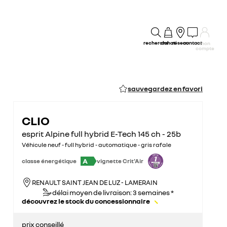
recherche
achat
réseau
contact
mon
compte
sauvegardez en favori
CLIO
esprit Alpine full hybrid E-Tech 145 ch - 25b
Véhicule neuf - full hybrid - automatique - gris rafale
A
classe énergétique
vignette Crit'Air
RENAULT SAINT JEAN DE LUZ - LAMERAIN
délai moyen de livraison: 3 semaines *
découvrez le stock du concessionnaire
prix conseillé