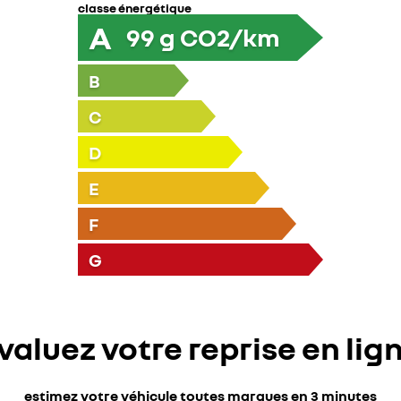
classe énergétique
A
99
g CO2/km
B
C
D
E
F
G
valuez votre reprise en lig
estimez votre véhicule toutes marques en 3 minutes