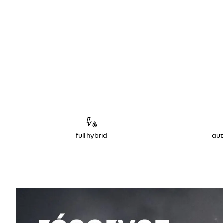
full hybrid
au