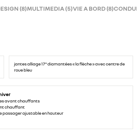
ESIGN (8)
MULTIMEDIA (5)
VIE A BORD (8)
CONDUI
jantes alliage 17'' diamantées « la flèche » avec centre de
roue bleu
hiver
es avant chauffants
nt chauffant
e passager ajustable en hauteur