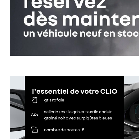
l'essentiel de votre CLIO
gris rafale
sellerie textile gris et textile enduit
grainé noir avec surpiqûres bleues
nombre de portes
5