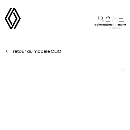
recherche
achat
menu
mon
compte
retour au modèle CLIO