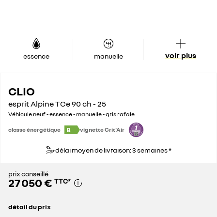
voir plus
essence
manuelle
CLIO
esprit Alpine TCe 90 ch - 25
Véhicule neuf - essence - manuelle - gris rafale
B
classe énergétique
vignette Crit'Air
délai moyen de livraison: 3 semaines *
prix conseillé
27 050 €
TTC
*
détail du prix
prix conseillé
27 050 €