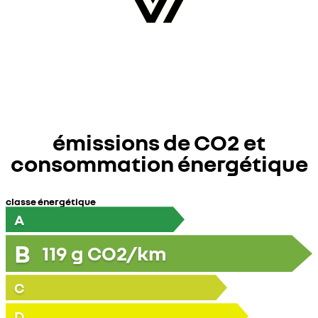
émissions de CO2 et
consommation énergétique
classe énergétique
A
B
119
g CO2/km
C
D