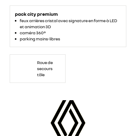
bleu
pack city premium
feux arrières cristal avec signature en forme à LED
et animation 3D
caméra 360°
parking mains-libres
Roues
de
Roue de
secours
15''
secours
tôle