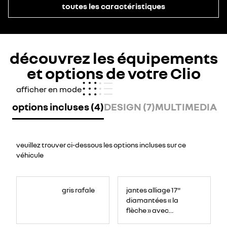
toutes les caractéristiques
découvrez les équipements
et options de votre Clio
afficher en mode
options incluses (4)
DESIGN (7)
MULTIMEDIA (5
veuillez trouver ci-dessous les options incluses sur ce
véhicule
gris rafale
jantes alliage 17''
diamantées « la
flèche » avec
centre de roue