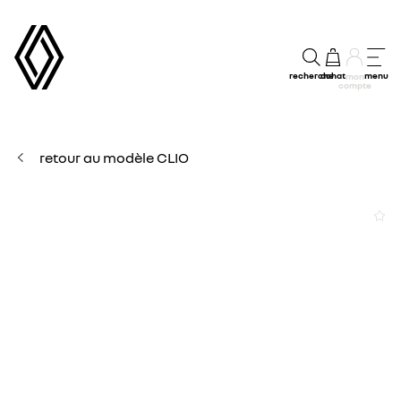
recherche
achat
menu
mon
compte
retour au modèle CLIO