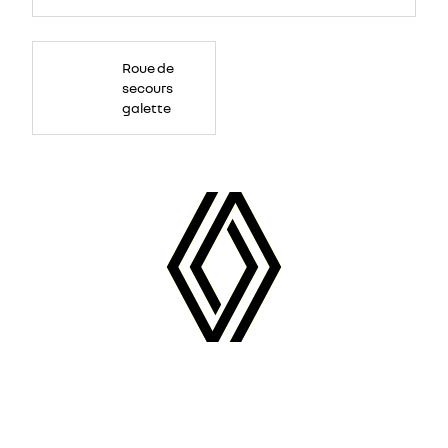
Roue
de
Roue de
secours
temporaire,
secours
largeur
réduite
galette