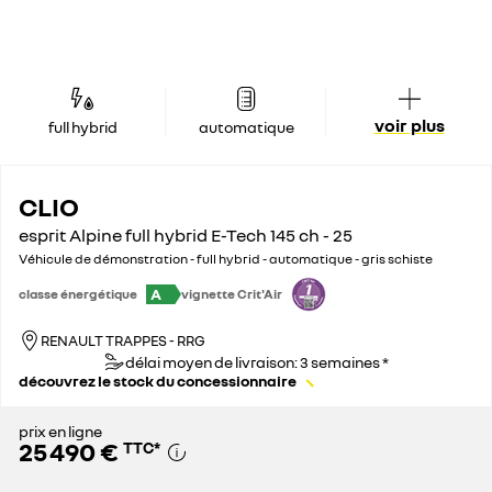
voir plus
full hybrid
automatique
CLIO
esprit Alpine full hybrid E-Tech 145 ch - 25
Véhicule de démonstration - full hybrid - automatique - gris schiste
A
classe énergétique
vignette Crit'Air
RENAULT TRAPPES - RRG
délai moyen de livraison: 3 semaines *
découvrez le stock du concessionnaire
prix en ligne
25 490 €
TTC
*