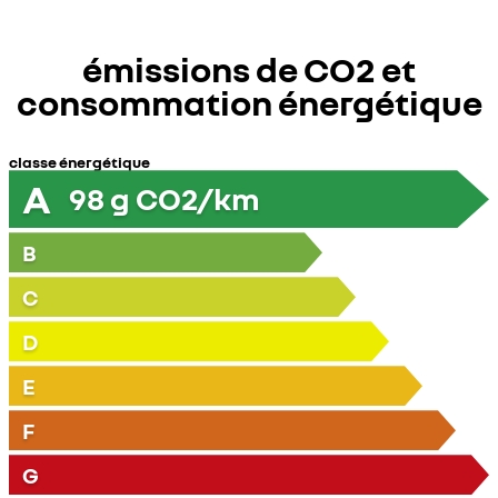
émissions de CO2 et
consommation énergétique
classe énergétique
A
98
g CO2/km
B
C
D
E
F
G