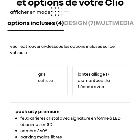
et options de votre Clio
afficher en mode
options incluses (4)
DESIGN (7)
MULTIMEDIA (5
veuillez trouver ci-dessous les options incluses sur ce
véhicule
gris
jantes alliage 17''
schiste
diamantées « la
flèche » avec
centre de roue
bleu
pack city premium
feux arrières cristal avec signature en forme à LED
et animation 3D
caméra 360°
parking mains-libres