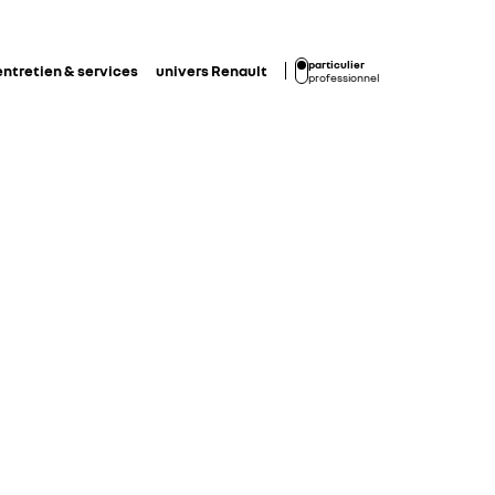
particulier
entretien & services
univers Renault
professionnel