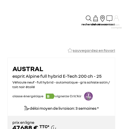
recherche
achat
réseau
contact
mon
compte
sauvegardez en favori
AUSTRAL
esprit Alpine full hybrid E-Tech 200 ch - 25
Véhicule neuf - full hybrid - automatique - gris schiste satin /
toit noir étoilé
B
classe énergétique
vignette Crit'Air
délai moyen de livraison: 3 semaines *
prix en ligne
47 688 €
TTC
*