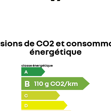
sions de CO2 et consomm
énergétique
classe énergétique
A
B
110
g CO2/km
C
D