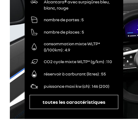
Alcantara® avec surpiqûres bleu,
blanc, rouge
nombre de portes
5
nombre de places
5
consommation mixte WLTP*
(l/100km)
4.9
CO2 cycle mixte WLTP* (g/km)
110
réservoir à carburant (litres)
55
puissance maxi kw (ch)
146 (200)
toutes les caractéristiques