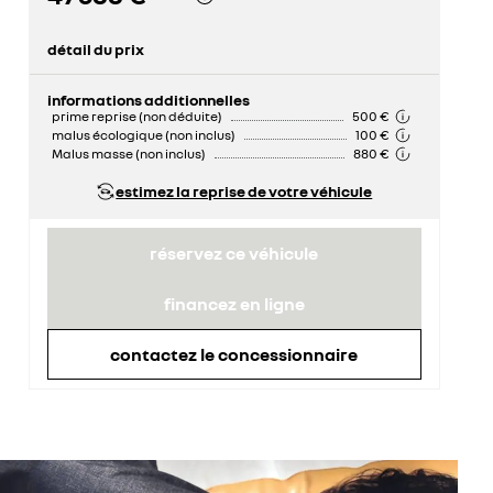
détail du prix
prix conseillé
52 500 €
remise concessionnaire déduite
4 812 €
informations additionnelles
prime reprise (non déduite)
500 €
malus écologique (non inclus)
100 €
Malus masse (non inclus)
880 €
estimez la reprise de votre véhicule
réservez ce véhicule
financez en ligne
contactez le concessionnaire