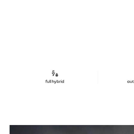
full hybrid
au