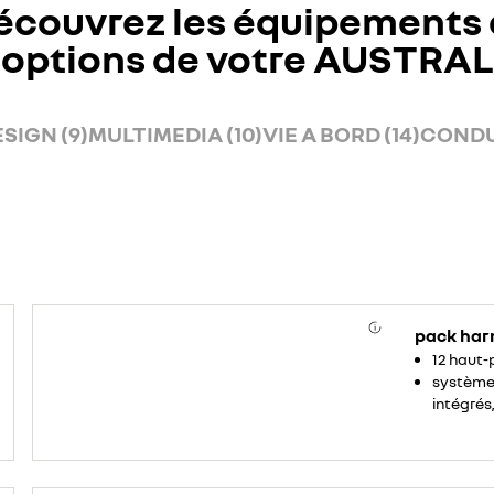
écouvrez les équipements 
options de votre AUSTRAL
SIGN (9)
MULTIMEDIA (10)
VIE A BORD (14)
CONDUI
pack har
12 haut-
système 
intégré