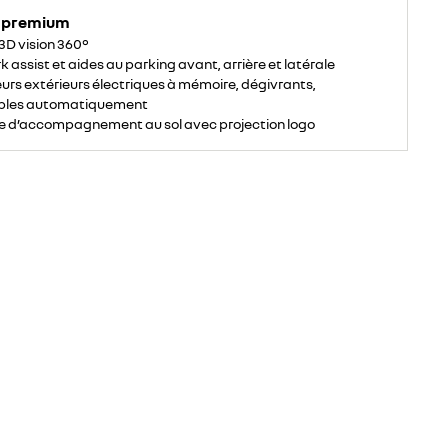
y premium
D vision 360°
k assist et aides au parking avant, arrière et latérale
eurs extérieurs électriques à mémoire, dégivrants,
bles automatiquement
e d’accompagnement au sol avec projection logo