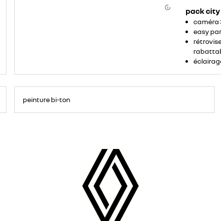
pack cit
caméra 3
easy par
rétrovis
rabatta
éclairag
peinture bi-ton