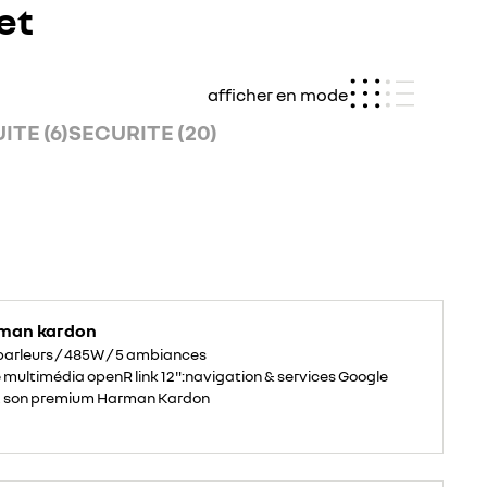
et
afficher en mode
TE (6)
SECURITE (20)
man kardon
parleurs / 485W / 5 ambiances
multimédia openR link 12":navigation & services Google
s, son premium Harman Kardon