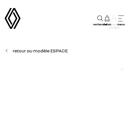
recherche
achat
menu
mon
compte
retour au modèle ESPACE