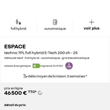
voir plus
full hybrid
automatique
ESPACE
techno 7PL full hybrid E-Tech 200 ch - 25
Véhicule neuf - full hybrid - automatique - gris bleuté baltique
B
classe énergétique
vignette Crit'Air
délai moyen de livraison: 3 semaines *
prix en ligne
46 500 €
TTC
*
détail du prix
prix conseillé
48 500 €