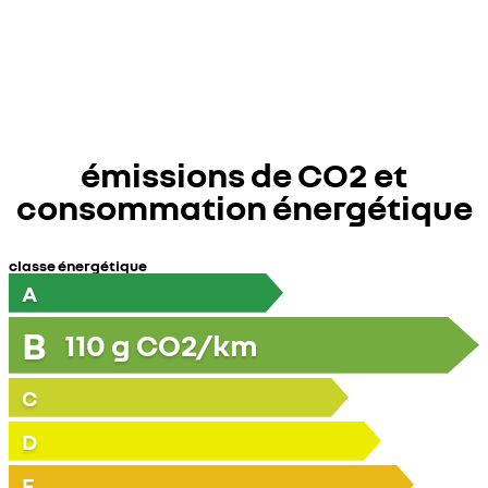
émissions de CO2 et
consommation énergétique
classe énergétique
A
B
110
g CO2/km
C
D
E