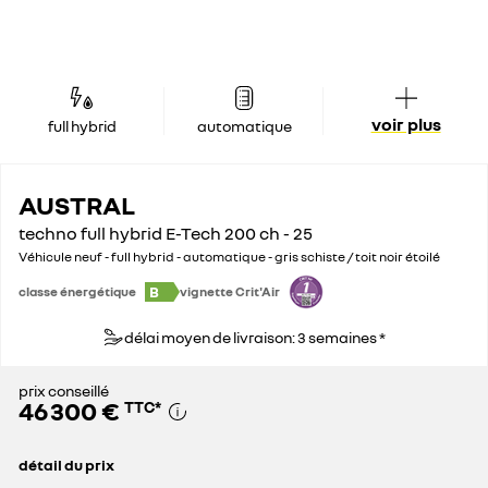
voir plus
full hybrid
automatique
AUSTRAL
techno full hybrid E-Tech 200 ch - 25
Véhicule neuf - full hybrid - automatique - gris schiste / toit noir étoilé
B
classe énergétique
vignette Crit'Air
délai moyen de livraison: 3 semaines *
prix conseillé
46 300 €
TTC
*
détail du prix
prix conseillé
46 300 €