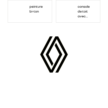
peinture
console
bi-ton
de toit
avec
porte-
lunettes