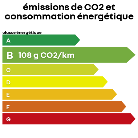
émissions de CO2 et
consommation énergétique
classe énergétique
A
B
108
g CO2/km
C
D
E
F
G