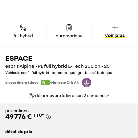
voir plus
full hybrid
automatique
ESPACE
esprit Alpine 7PL full hybrid E-Tech 200 ch - 25
Véhicule neuf - full hybrid - automatique - gris bleuté baltique
B
classe énergétique
vignette Crit'Air
délai moyen de livraison: 3 semaines *
prix en ligne
49 776 €
TTC
*
détail du prix
prix conseillé
51 850 €