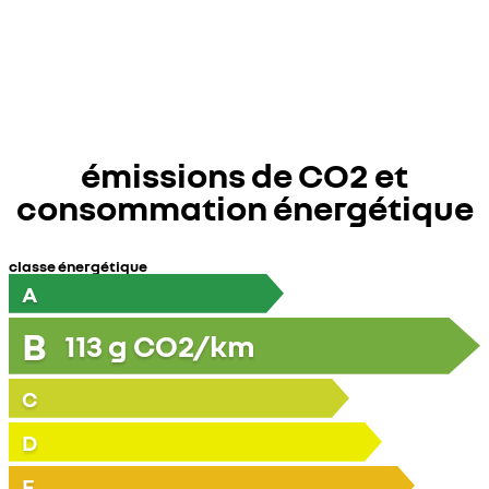
émissions de CO2 et
consommation énergétique
classe énergétique
A
B
113
g CO2/km
C
D
E