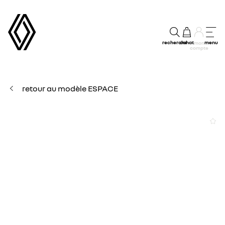
recherche
achat
menu
mon
compte
retour au modèle ESPACE