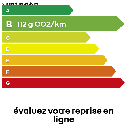
classe énergétique
A
B
112
g CO2/km
C
D
E
F
G
évaluez votre reprise en
ligne