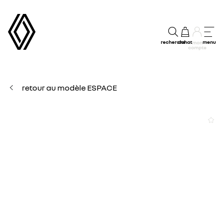
recherche
achat
menu
mon
compte
retour au modèle ESPACE