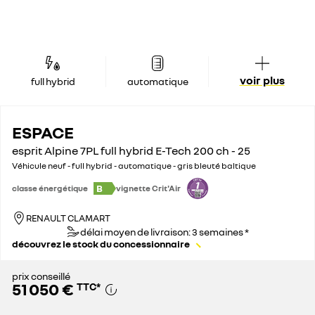
voir plus
full hybrid
automatique
ESPACE
esprit Alpine 7PL full hybrid E-Tech 200 ch - 25
Véhicule neuf - full hybrid - automatique - gris bleuté baltique
B
classe énergétique
vignette Crit'Air
RENAULT CLAMART
délai moyen de livraison: 3 semaines *
découvrez le stock du concessionnaire
prix conseillé
51 050 €
TTC
*