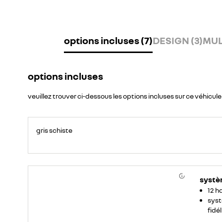
options incluses (7)
DESIGN (3)
MUL
options incluses
veuillez trouver ci-dessous les options incluses sur ce véhicule
gris schiste
systè
12 h
syst
fidé