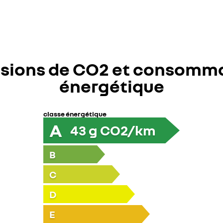
sions de CO2 et consomm
énergétique
classe énergétique
A
43
g CO2/km
B
C
D
E