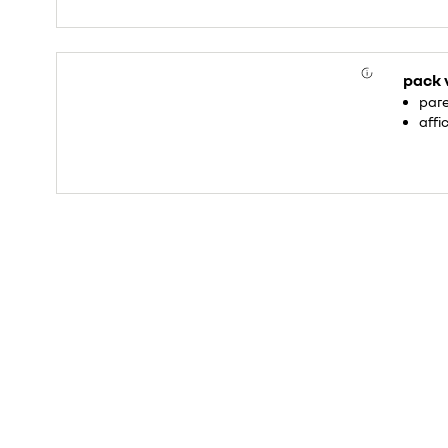
pack 
pare
affi