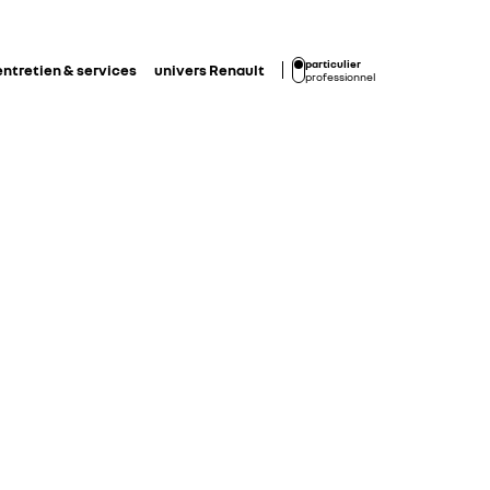
particulier
entretien & services
univers Renault
professionnel