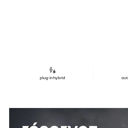
plug-in hybrid
au