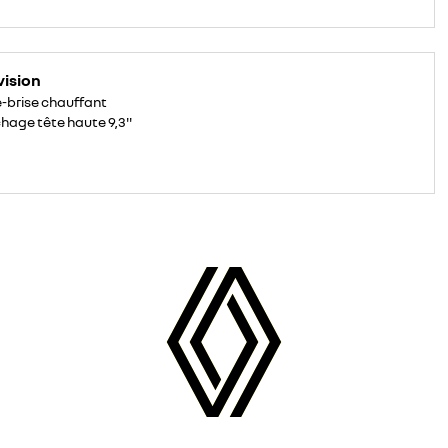
vision
-brise chauffant
chage tête haute 9,3''