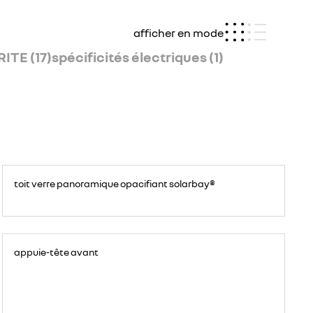
afficher en mode
ITE (17)
spécificités électriques (1)
<p>
<!-
toit verre panoramique opacifiant solarbay®
-
StartFragment-
-
>
<span
data-
olk-
copy-
source="MessageBody"
appuie-tête avant
style="font-
family:
Aptos,
sans-
serif,
serif,
EmojiFont;
font-