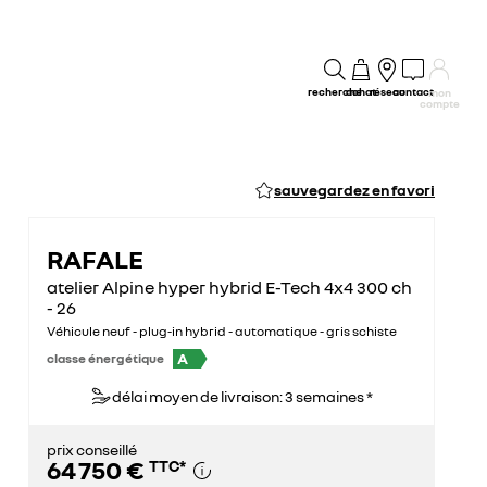
recherche
achat
réseau
contact
mon
compte
sauvegardez en favori
RAFALE
atelier Alpine hyper hybrid E-Tech 4x4 300 ch
- 26
Véhicule neuf - plug-in hybrid - automatique - gris schiste
A
classe énergétique
délai moyen de livraison: 3 semaines *
prix conseillé
64 750 €
TTC
*