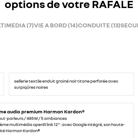
options de votre RAFALE
TIMEDIA (7)
VIE A BORD (14)
CONDUITE (13)
SECUR
sellerie textile enduit grainé noir titane perforée avec
surpiqûres noires
me audio premium Harman Kardon®
aut-parleurs / 485W / 5 ambiances
ème multimédia openR link 12" : avec Google intégré, son haute-
lité Harman Kardon®