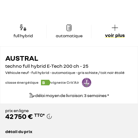
voir plus
full hybrid
automatique
AUSTRAL
techno full hybrid E-Tech 200 ch - 25
Véhicule neuf - full hybrid - automatique - gris schiste / toit noir étoilé
B
classe énergétique
vignette Crit'Air
délai moyen de livraison: 3 semaines *
prix en ligne
42 750 €
TTC
*
détail du prix
prix conseillé
44 750 €