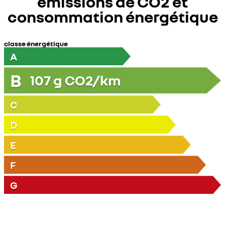
émissions de CO2 et
consommation énergétique
classe énergétique
A
B
107
g CO2/km
C
D
E
F
G