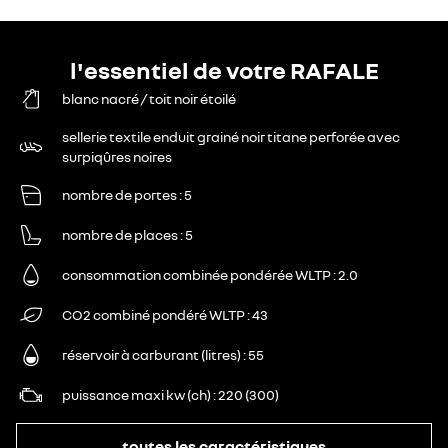
l'essentiel de votre RAFALE
blanc nacré / toit noir étoilé
sellerie textile enduit grainé noir titane perforée avec
surpiqûres noires
nombre de portes
5
nombre de places
5
consommation combinée pondérée WLTP
2.0
CO2 combiné pondéré WLTP
43
réservoir à carburant (litres)
55
puissance maxi kw (ch)
220 (300)
toutes les caractéristiques