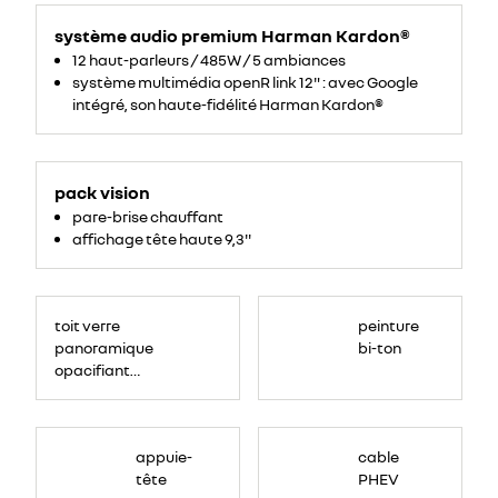
titane
système audio premium Harman Kardon®
perforée
avec
12 haut-parleurs / 485W / 5 ambiances
surpiqûres
système multimédia openR link 12" : avec Google
noires
intégré, son haute-fidélité Harman Kardon®
pack vision
pare-brise chauffant
affichage tête haute 9,3''
<p>
<!-
toit verre
peinture
-
StartFragment-
panoramique
bi-ton
-
>
opacifiant
<span
data-
solarbay®
olk-
copy-
source="MessageBody"
style="font-
family:
appuie-
cable
Aptos,
sans-
tête
PHEV
serif,