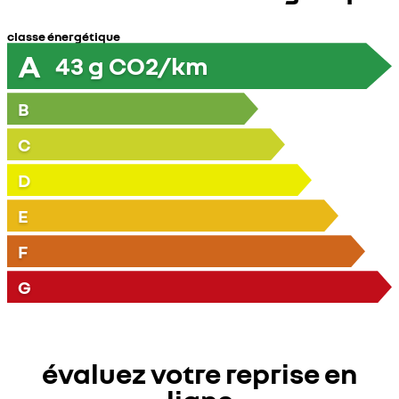
classe énergétique
A
43
g CO2/km
B
C
D
E
F
G
évaluez votre reprise en