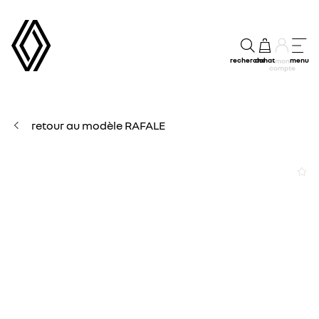
recherche
achat
menu
mon
compte
retour au modèle RAFALE