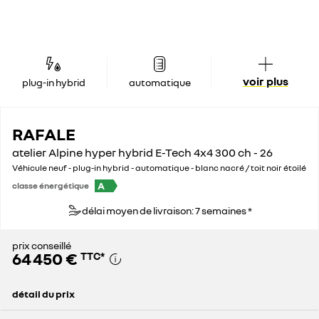
voir plus
plug-in hybrid
automatique
RAFALE
atelier Alpine hyper hybrid E-Tech 4x4 300 ch - 26
Véhicule neuf - plug-in hybrid - automatique - blanc nacré / toit noir étoilé
A
classe énergétique
délai moyen de livraison: 7 semaines *
prix conseillé
64 450 €
TTC
*
détail du prix
prix conseillé
64 450 €