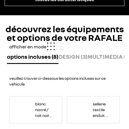
découvrez les équipements
et options de votre RAFALE
afficher en mode
options incluses (8)
DESIGN (3)
MULTIMEDIA (7
veuillez trouver ci-dessous les options incluses sur ce
véhicule
blanc
sellerie
nacré /
textile
toit noir
enduit
étoilé
grainé
noir