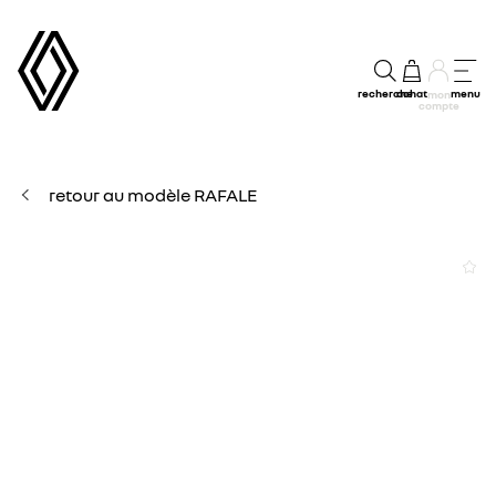
recherche
achat
menu
mon
compte
retour au modèle RAFALE