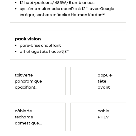
avec
12 haut-parleurs / 485W / 5 ambiances
surpiqûres
système multimédia openR link 12" : avec Google
noires
intégré, son haute-fidélité Harman Kardon®
pack vision
pare-brise chauffant
affichage tête haute 9,3''
<p>
<!-
toit verre
appuie-
-
StartFragment-
panoramique
tête
-
>
opacifiant
avant
<span
data-
solarbay®
olk-
copy-
source="MessageBody"
style="font-
family:
câble de
cable
Aptos,
sans-
recharge
PHEV
serif,
serif,
domestique
EmojiFont;
prise renforcée
font-
size:
(mode 2 type 2,
12pt;