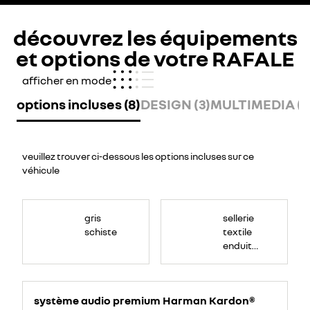
découvrez les équipements
et options de votre RAFALE
afficher en mode
options incluses (8)
DESIGN (3)
MULTIMEDIA (7
veuillez trouver ci-dessous les options incluses sur ce
véhicule
gris
sellerie
schiste
textile
enduit
grainé
noir
titane
système audio premium Harman Kardon®
perforée