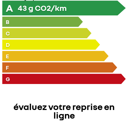
A
43
g CO2/km
B
C
D
E
F
G
évaluez votre reprise en
ligne