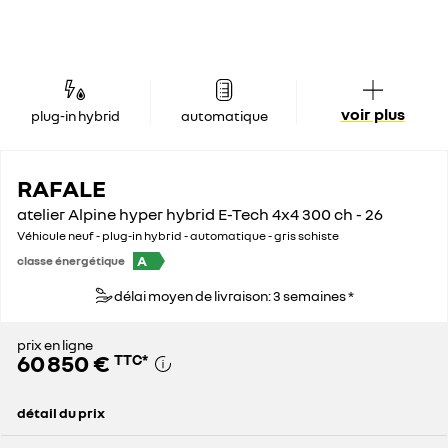
voir plus
plug-in hybrid
automatique
RAFALE
atelier Alpine hyper hybrid E-Tech 4x4 300 ch - 26
Véhicule neuf - plug-in hybrid - automatique - gris schiste
A
classe énergétique
délai moyen de livraison: 3 semaines *
prix en ligne
60 850 €
TTC
*
détail du prix
prix conseillé
64 850 €
remise concessionnaire déduite
4 000 €