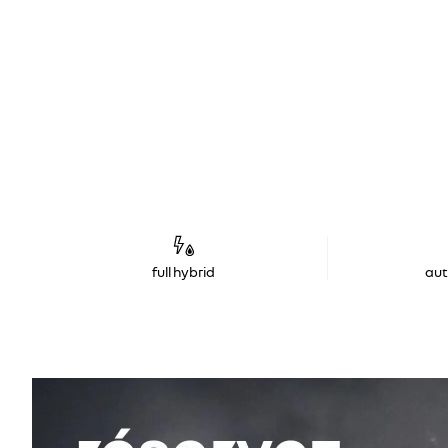
full hybrid
au