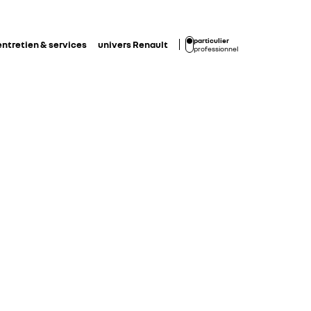
particulier
entretien & services
univers Renault
professionnel