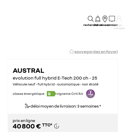
recherche
achat
réseau
contact
mon
compte
sauvegardez en favori
AUSTRAL
evolution full hybrid E-Tech 200 ch - 25
Véhicule neuf - full hybrid - automatique - noir étoilé
B
classe énergétique
vignette Crit'Air
délai moyen de livraison: 3 semaines *
prix en ligne
40 800 €
TTC
*