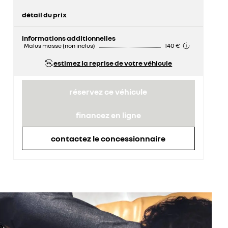
détail du prix
prix conseillé
42 800 €
remise concessionnaire déduite
2 000 €
informations additionnelles
Malus masse (non inclus)
140 €
estimez la reprise de votre véhicule
réservez ce véhicule
financez en ligne
contactez le concessionnaire