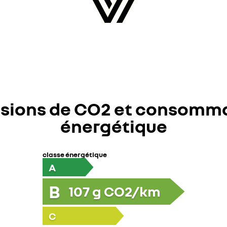
sions de CO2 et consomm
énergétique
classe énergétique
A
B
107
g CO2/km
C