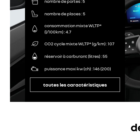
nombre de portes
5
nombre de places
5
consommation mixte WLTP*
(l/100km)
4.7
CO2 cycle mixte WLTP* (g/km)
107
réservoir à carburant (litres)
55
puissance maxi kw (ch)
146 (200)
toutes les caractéristiques
d