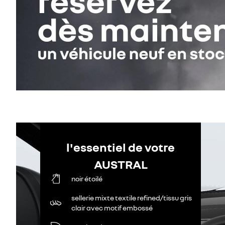
l'essentiel de votre
AUSTRAL
noir étoilé
sellerie mixte textile refined/tissu gris
clair avec motif embossé