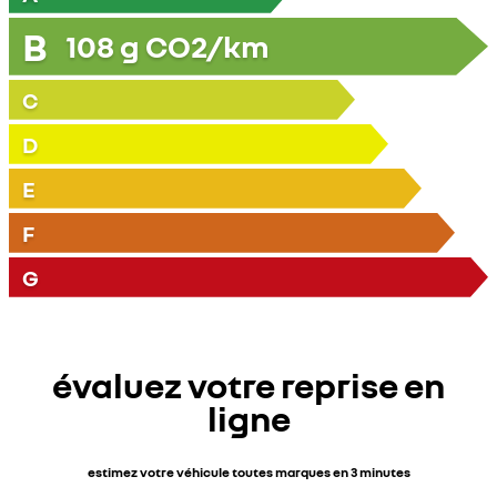
B
108
g CO2/km
C
D
E
F
G
évaluez votre reprise en
ligne
estimez votre véhicule toutes marques en 3 minutes