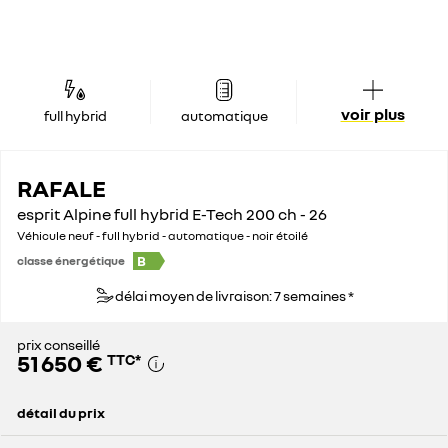
voir plus
full hybrid
automatique
RAFALE
esprit Alpine full hybrid E-Tech 200 ch - 26
Véhicule neuf - full hybrid - automatique - noir étoilé
B
classe énergétique
délai moyen de livraison: 7 semaines *
prix conseillé
51 650 €
TTC
*
détail du prix
prix conseillé
51 650 €