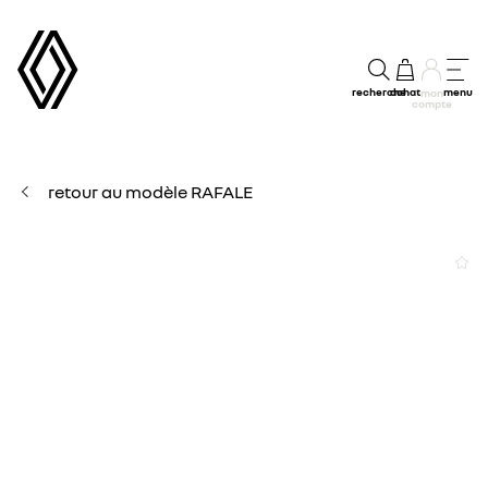
recherche
achat
menu
mon
compte
retour au modèle RAFALE