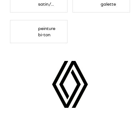
satin /
galette
toit noir
étoilé
peinture
bi-ton