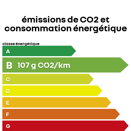
émissions de CO2 et
consommation énergétique
classe énergétique
A
B
107
g CO2/km
C
D
E
F
G