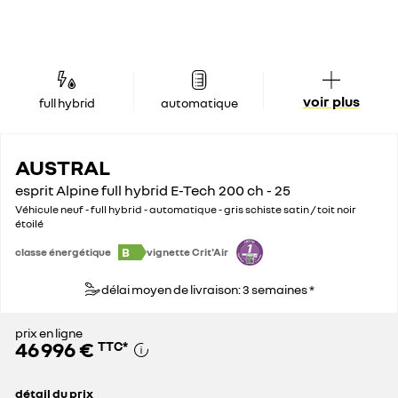
voir plus
full hybrid
automatique
AUSTRAL
esprit Alpine full hybrid E-Tech 200 ch - 25
Véhicule neuf - full hybrid - automatique - gris schiste satin / toit noir
étoilé
B
classe énergétique
vignette Crit'Air
délai moyen de livraison: 3 semaines *
prix en ligne
46 996 €
TTC
*
détail du prix