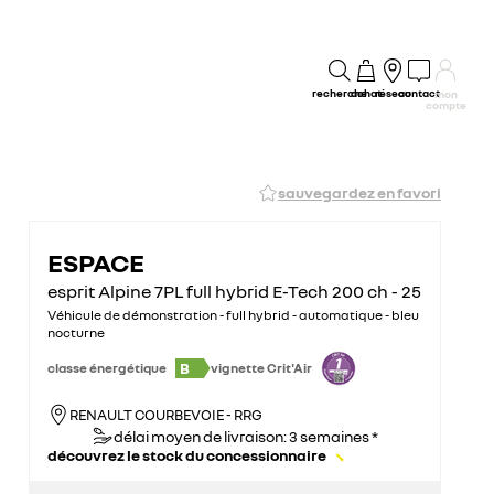
recherche
achat
réseau
contact
mon
compte
sauvegardez en favori
ESPACE
esprit Alpine 7PL full hybrid E-Tech 200 ch - 25
Véhicule de démonstration - full hybrid - automatique - bleu
nocturne
B
classe énergétique
vignette Crit'Air
RENAULT COURBEVOIE - RRG
délai moyen de livraison: 3 semaines *
découvrez le stock du concessionnaire