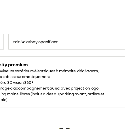
<p>
<!-
toit Solarbay opacifiant
-
StartFragment-
-
>
<span
data-
olk-
city premium
copy-
source="MessageBody"
oviseurs extérieurs électriques à mémoire, dégivrants,
style="font-
family:
attables automatiquement
Aptos,
sans-
ra 3D vision 360°
serif,
serif,
irage d’accompagnement au sol avec projection logo
EmojiFont;
font-
ing mains-libres (inclus aides au parking avant, arrière et
size:
rale)
12pt;
color:
black;">Toit
verre
panoramique
opacifiant
solarbay®.
4
modes
activables