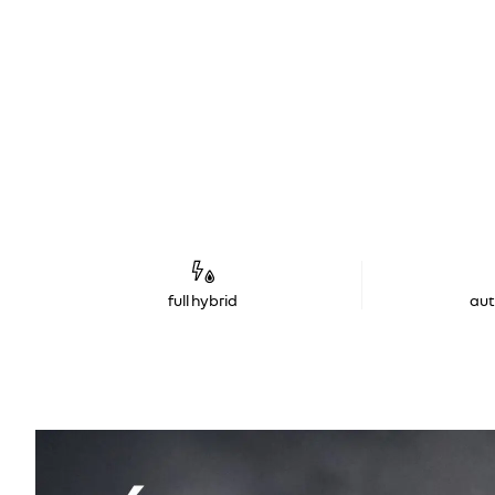
full hybrid
au