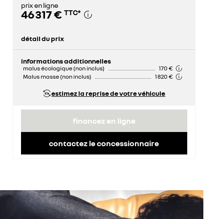
prix en ligne
46 317 €
TTC
*
détail du prix
prix conseillé
53 000 €
remise concessionnaire déduite
6 683 €
informations additionnelles
malus écologique (non inclus)
170 €
Malus masse (non inclus)
1 820 €
estimez la reprise de votre véhicule
financez en ligne
contactez le concessionnaire