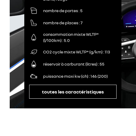
nombre de portes
5
nombre de places
7
consommation mixte WLTP*
(l/100km)
5.0
CO2 cycle mixte WLTP* (g/km)
113
réservoir à carburant (litres)
55
puissance maxi kw (ch)
146 (200)
toutes les caractéristiques