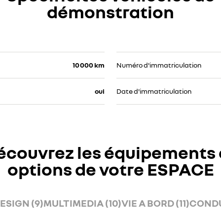
démonstration
10 000 km
Numéro d'immatriculation
oui
Date d'immatriculation
écouvrez les équipements 
options de votre ESPACE
ESIGN (9)
MULTIMEDIA (10)
VIE A BORD (11)
CONDU