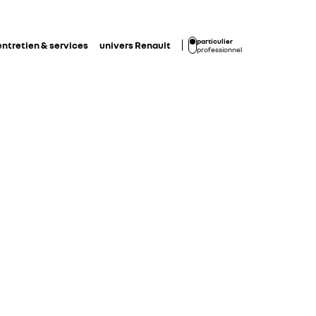
particulier
entretien & services
univers Renault
professionnel