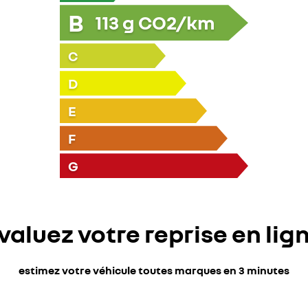
B
113
g CO2/km
C
D
E
F
G
valuez votre reprise en lig
estimez votre véhicule toutes marques en 3 minutes