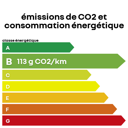
commande
vocale.
</span>
<!-
émissions de CO2 et
-
EndFragment-
-
consommation énergétique
>
</p>
classe énergétique
A
B
113
g CO2/km
C
D
E
F
G