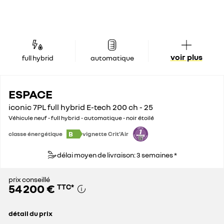
voir plus
full hybrid
automatique
ESPACE
iconic 7PL full hybrid E-tech 200 ch - 25
Véhicule neuf - full hybrid - automatique - noir étoilé
B
classe énergétique
vignette Crit'Air
délai moyen de livraison: 3 semaines *
prix conseillé
54 200 €
TTC
*
détail du prix
prix conseillé
54 200 €