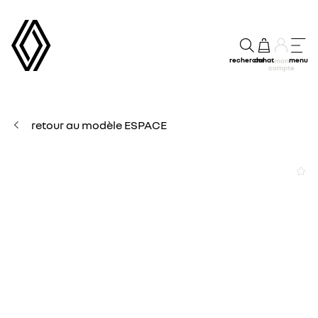
recherche
achat
menu
mon
compte
retour au modèle ESPACE