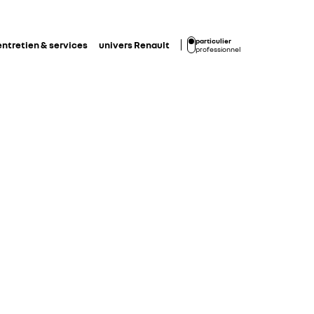
particulier
entretien & services
univers Renault
professionnel