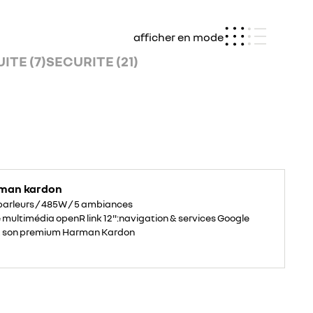
afficher en mode
ITE (7)
SECURITE (21)
man kardon
parleurs / 485W / 5 ambiances
multimédia openR link 12":navigation & services Google
s, son premium Harman Kardon