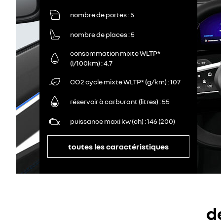
nombre de portes
5
nombre de places
5
consommation mixte WLTP*
(l/100km)
4.7
CO2 cycle mixte WLTP* (g/km)
107
réservoir à carburant (litres)
55
puissance maxi kw (ch)
146 (200)
toutes les caractéristiques
d