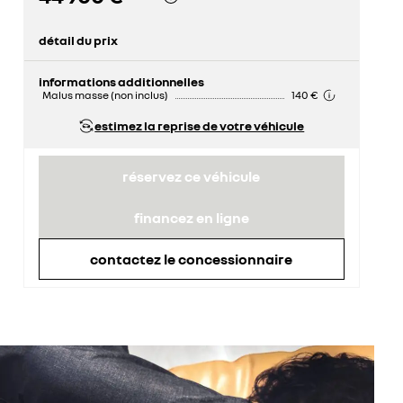
détail du prix
prix conseillé
48 400 €
remise concessionnaire déduite
3 500 €
informations additionnelles
Malus masse (non inclus)
140 €
estimez la reprise de votre véhicule
réservez ce véhicule
financez en ligne
contactez le concessionnaire