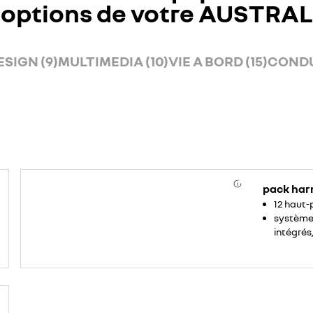
options de votre AUSTRAL
ESIGN (9)
MULTIMEDIA (10)
VIE A BORD (15)
CONDU
pack har
12 haut-
système 
intégré