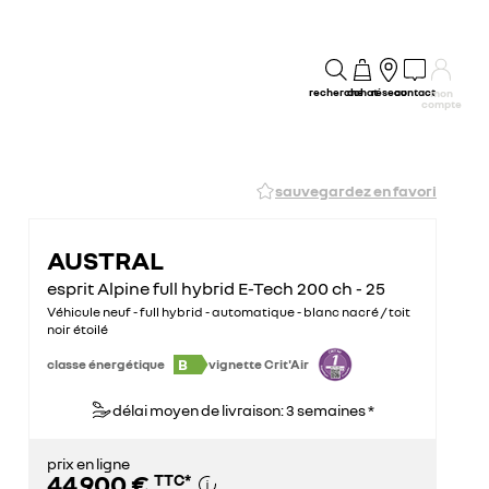
recherche
achat
réseau
contact
mon
compte
sauvegardez en favori
AUSTRAL
esprit Alpine full hybrid E-Tech 200 ch - 25
Véhicule neuf - full hybrid - automatique - blanc nacré / toit
noir étoilé
B
classe énergétique
vignette Crit'Air
délai moyen de livraison: 3 semaines *
prix en ligne
44 900 €
TTC
*