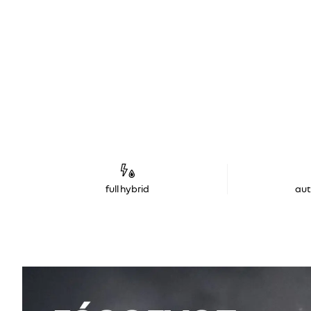
full hybrid
au