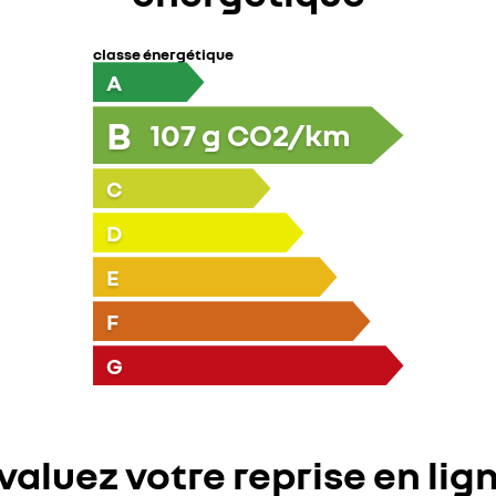
classe énergétique
A
B
107
g CO2/km
C
D
E
F
G
valuez votre reprise en lig