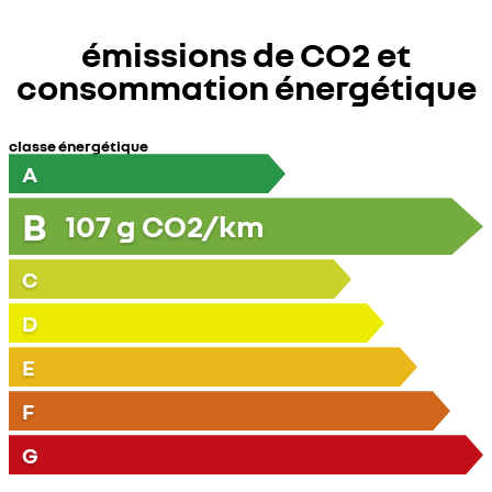
émissions de CO2 et
consommation énergétique
classe énergétique
A
B
107
g CO2/km
C
D
E
F
G