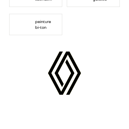
étoilé
peinture
bi-ton