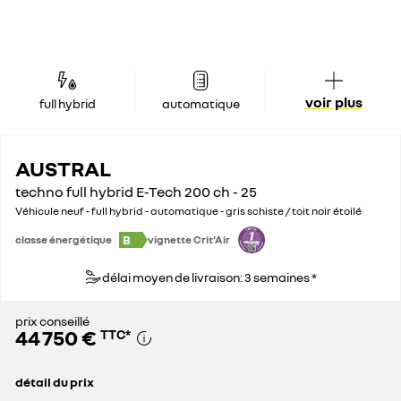
voir plus
full hybrid
automatique
AUSTRAL
techno full hybrid E-Tech 200 ch - 25
Véhicule neuf - full hybrid - automatique - gris schiste / toit noir étoilé
B
classe énergétique
vignette Crit'Air
délai moyen de livraison: 3 semaines *
prix conseillé
44 750 €
TTC
*
détail du prix
prix conseillé
44 750 €