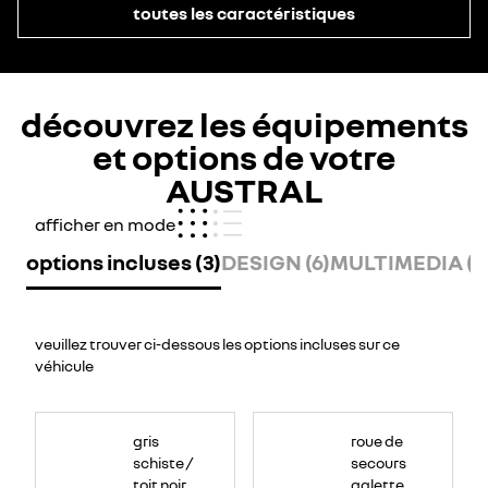
toutes les caractéristiques
découvrez les équipements
et options de votre
AUSTRAL
afficher en mode
options incluses (3)
DESIGN (6)
MULTIMEDIA (11
veuillez trouver ci-dessous les options incluses sur ce
véhicule
gris
roue de
schiste /
secours
toit noir
galette