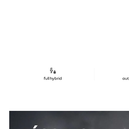
full hybrid
au