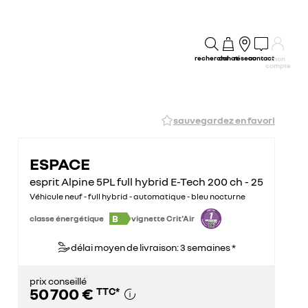
recherche
achat
réseau
contact
mon
compte
sauvegardez en favori
ESPACE
esprit Alpine 5PL full hybrid E-Tech 200 ch - 25
Véhicule neuf - full hybrid - automatique - bleu nocturne
B
classe énergétique
vignette Crit'Air
délai moyen de livraison: 3 semaines *
prix conseillé
50 700 €
TTC
*