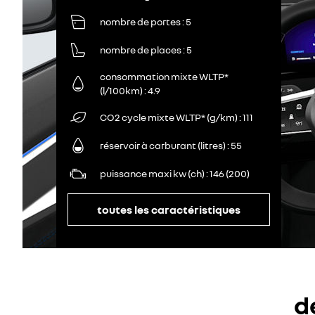
nombre de portes
5
nombre de places
5
consommation mixte WLTP*
(l/100km)
4.9
CO2 cycle mixte WLTP* (g/km)
111
réservoir à carburant (litres)
55
puissance maxi kw (ch)
146 (200)
toutes les caractéristiques
d