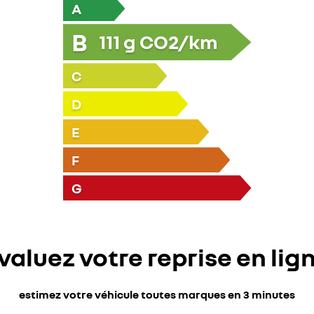
A
B
111
g CO2/km
C
D
E
F
G
valuez votre reprise en lig
estimez votre véhicule toutes marques en 3 minutes