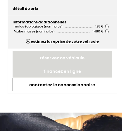
détail du prix
prix conseillé
50 700 €
informations additionnelles
malus écologique (non inclus)
125 €
Malus masse (non inclus)
1 480 €
estimez la reprise de votre véhicule
réservez ce véhicule
financez en ligne
contactez le concessionnaire