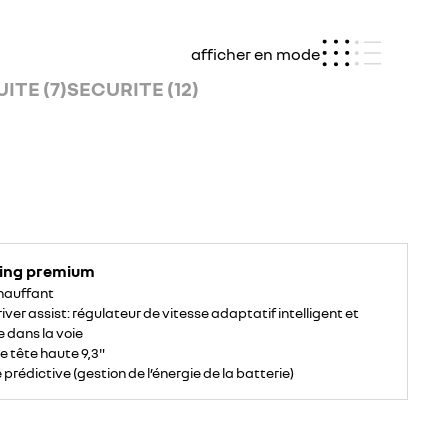
afficher en mode
ITE (7)
SECURITE (12)
ving premium
hauffant
iver assist: régulateur de vitesse adaptatif intelligent et
 dans la voie
e tête haute 9,3"
prédictive (gestion de l’énergie de la batterie)