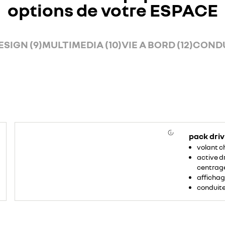
options de votre ESPACE
ESIGN (9)
MULTIMEDIA (10)
VIE A BORD (12)
CONDU
pack dri
volant c
active dr
centrage
affichag
conduite 