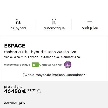
voir plus
full hybrid
automatique
ESPACE
techno 7PL full hybrid E-Tech 200 ch - 25
Véhicule neuf - full hybrid - automatique - bleu nocturne
B
classe énergétique
vignette Crit'Air
délai moyen de livraison: 3 semaines *
prix en ligne
46 450 €
TTC
*
détail du prix
prix conseillé
48 450 €