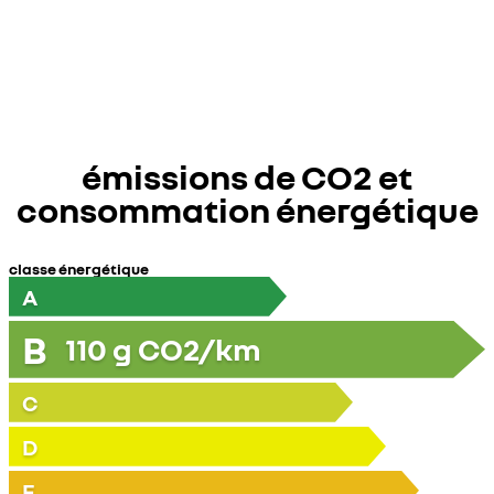
émissions de CO2 et
consommation énergétique
classe énergétique
A
B
110
g CO2/km
C
D
E