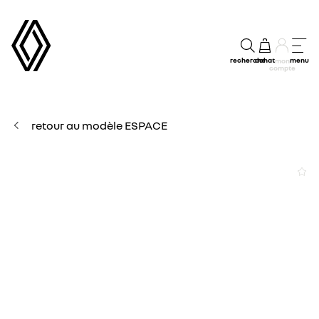
recherche
achat
menu
mon
compte
retour au modèle ESPACE