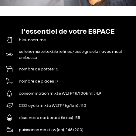
l'essentiel de votre ESPACE
bleu nocturne
sellerie mixte textile refined/tissu gris clair avec motif
embossé
nombre de portes
5
nombre de places
7
consommation mixte WLTP* (l/100km)
4.9
CO2 cycle mixte WLTP* (g/km)
110
réservoir à carburant (litres)
55
puissance maxi kw (ch)
146 (200)