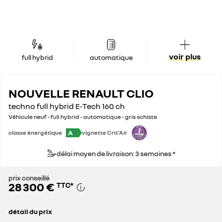
voir plus
full hybrid
automatique
NOUVELLE RENAULT CLIO
techno full hybrid E-Tech 160 ch
Véhicule neuf - full hybrid - automatique - gris schiste
A
classe énergétique
vignette Crit'Air
délai moyen de livraison: 3 semaines *
prix conseillé
28 300 €
TTC
*
détail du prix
prix conseillé
28 300 €