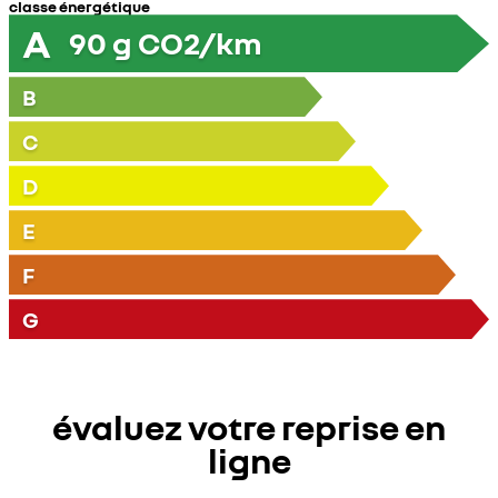
classe énergétique
A
90
g CO2/km
B
C
D
E
F
G
évaluez votre reprise en
ligne