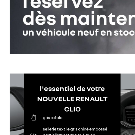
l'essentiel de votre
NOUVELLE RENAULT
CLIO
gris rafale
sellerie textile gris chiné embossé
partiellement recyclé avec