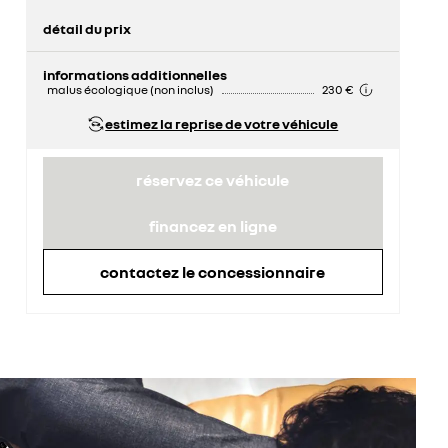
détail du prix
prix conseillé
22 850 €
remise concessionnaire déduite
1 186 €
informations additionnelles
malus écologique (non inclus)
230 €
estimez la reprise de votre véhicule
réservez ce véhicule
financez en ligne
contactez le concessionnaire