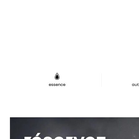
essence
au