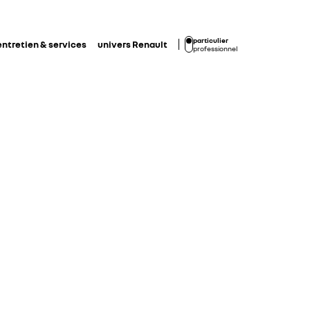
particulier
entretien & services
univers Renault
professionnel