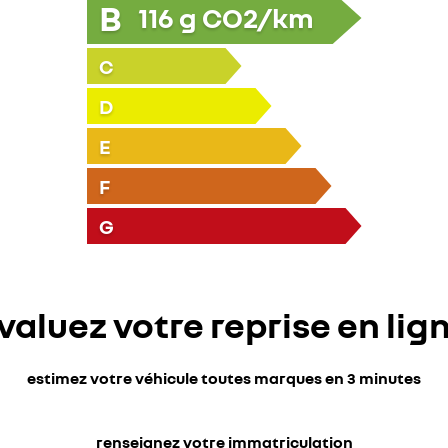
B
116
g CO2/km
C
D
E
F
G
valuez votre reprise en lig
estimez votre véhicule toutes marques en 3 minutes
renseignez votre immatriculation