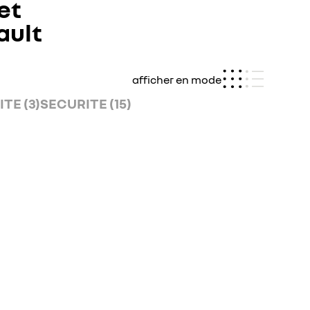
et
ault
afficher en mode
TE (3)
SECURITE (15)