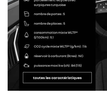
surpiqures turquoise
nombre de portes
5
nombre de places
5
consommation mixte WLTP*
(l/100km)
5.1
CO2 cycle mixte WLTP* (g/km)
116
réservoir à carburant (litres)
NC
puissance maxi kw (ch)
84 (115)
toutes les caractéristiques