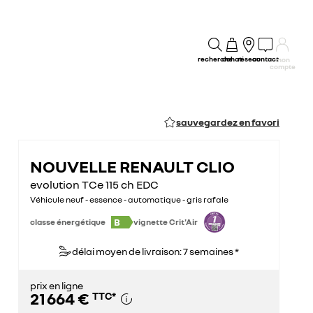
recherche
achat
réseau
contact
mon
compte
sauvegardez en favori
NOUVELLE RENAULT CLIO
evolution TCe 115 ch EDC
Véhicule neuf - essence - automatique - gris rafale
B
classe énergétique
vignette Crit'Air
délai moyen de livraison: 7 semaines *
prix en ligne
21 664 €
TTC
*