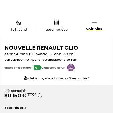
voir plus
full hybrid
automatique
NOUVELLE RENAULT CLIO
esprit Alpine full hybrid E-Tech 160 ch
Véhicule neuf - full hybrid - automatique - bleu iron
A
classe énergétique
vignette Crit'Air
délai moyen de livraison: 3 semaines *
prix conseillé
30 150 €
TTC
*
détail du prix
prix conseillé
30 150 €