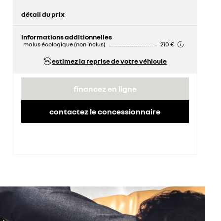
détail du prix
prix conseillé
25 450 €
informations additionnelles
malus écologique (non inclus)
210 €
estimez la reprise de votre véhicule
financez en ligne
contactez le concessionnaire