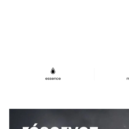
essence
m