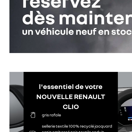
l'essentiel de votre
NOUVELLE RENAULT
CLIO
gris rafale
sellerie textile 100% recyclé jacquard
satin embossé noir, textile enduit,