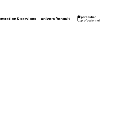
particulier
entretien & services
univers Renault
professionnel