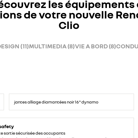
écouvrez les équipements 
ions de votre nouvelle Ren
Clio
ESIGN (11)
MULTIMEDIA (8)
VIE A BORD (8)
CONDUI
jantes alliage diamantées noir 16" dynamo
safety
te sortie sécurisée des occupants