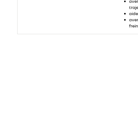
aver
traj
aide
aver
frei