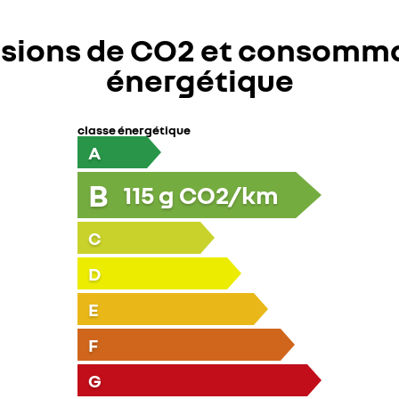
sions de CO2 et consomm
énergétique
classe énergétique
A
B
115
g CO2/km
C
D
E
F
G