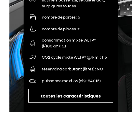
surpiqures rouges
nombre de portes
5
nombre de places
5
consommation mixte WLTP*
(l/100km)
5.1
CO2 cycle mixte WLTP* (g/km)
115
réservoir à carburant (litres)
NC
puissance maxi kw (ch)
84 (115)
toutes les caractéristiques