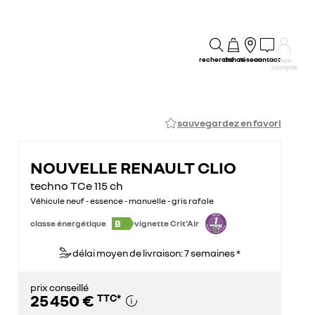
recherche
achat
réseau
contact
mon
compte
sauvegardez en favori
NOUVELLE RENAULT CLIO
techno TCe 115 ch
Véhicule neuf - essence - manuelle - gris rafale
B
classe énergétique
vignette Crit'Air
délai moyen de livraison: 7 semaines *
prix conseillé
25 450 €
TTC
*