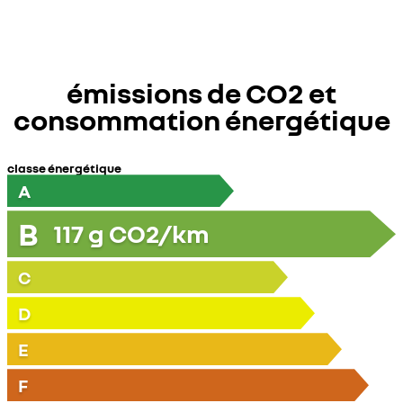
émissions de CO2 et
consommation énergétique
classe énergétique
A
B
117
g CO2/km
C
D
E
F