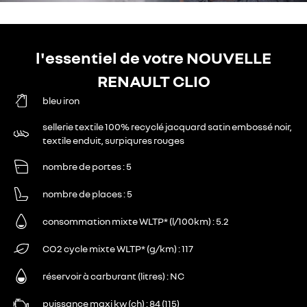
l'essentiel de votre NOUVELLE
RENAULT CLIO
bleu iron
sellerie textile 100% recyclé jacquard satin embossé noir,
textile enduit, surpiqures rouges
nombre de portes
5
nombre de places
5
consommation mixte WLTP* (l/100km)
5.2
CO2 cycle mixte WLTP* (g/km)
117
réservoir à carburant (litres)
NC
puissance maxi kw (ch)
84 (115)