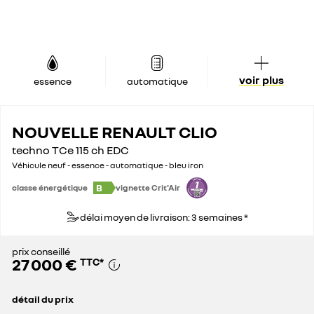
voir plus
essence
automatique
NOUVELLE RENAULT CLIO
techno TCe 115 ch EDC
Véhicule neuf - essence - automatique - bleu iron
B
classe énergétique
vignette Crit'Air
délai moyen de livraison: 3 semaines *
prix conseillé
27 000 €
TTC
*
détail du prix
prix conseillé
27 000 €