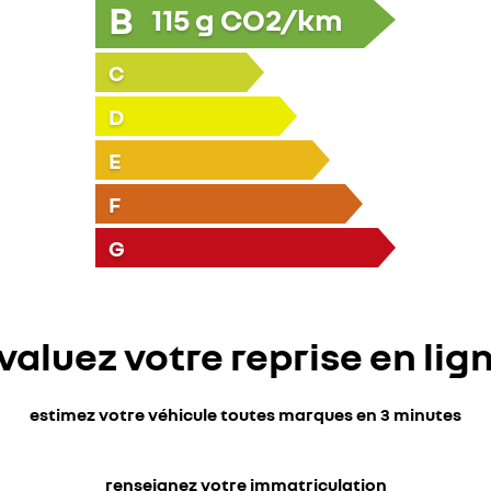
B
115
g CO2/km
C
D
E
F
G
valuez votre reprise en lig
estimez votre véhicule toutes marques en 3 minutes
renseignez votre immatriculation