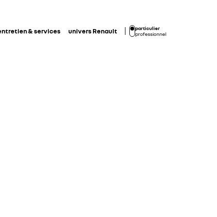
particulier
entretien & services
univers Renault
professionnel