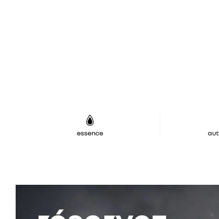
essence
au