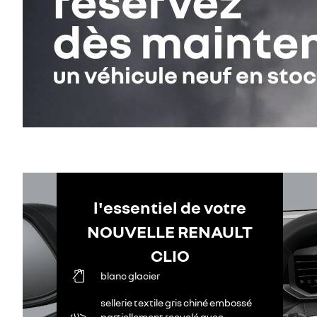
l'essentiel de votre
NOUVELLE RENAULT
CLIO
blanc glacier
sellerie textile gris chiné embossé
partiellement recyclé avec