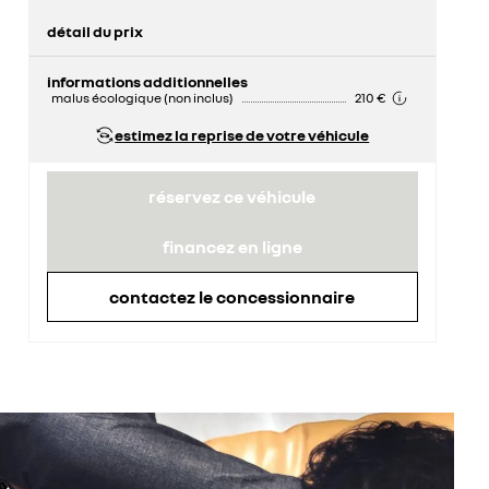
détail du prix
prix conseillé
22 150 €
informations additionnelles
malus écologique (non inclus)
210 €
estimez la reprise de votre véhicule
réservez ce véhicule
financez en ligne
contactez le concessionnaire