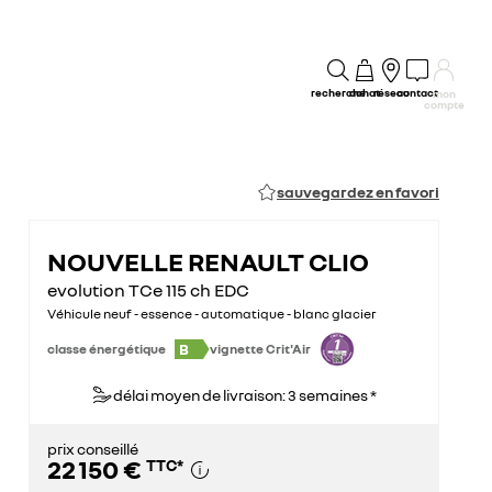
recherche
achat
réseau
contact
mon
compte
sauvegardez en favori
NOUVELLE RENAULT CLIO
evolution TCe 115 ch EDC
Véhicule neuf - essence - automatique - blanc glacier
B
classe énergétique
vignette Crit'Air
délai moyen de livraison: 3 semaines *
prix conseillé
22 150 €
TTC
*