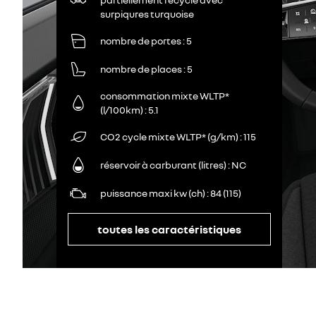
surpiqures turquoise
nombre de portes
5
nombre de places
5
consommation mixte WLTP*
(l/100km)
5.1
CO2 cycle mixte WLTP* (g/km)
115
réservoir à carburant (litres)
NC
puissance maxi kw (ch)
84 (115)
toutes les caractéristiques