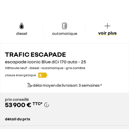
voir plus
diesel
automatique
TRAFIC ESCAPADE
escapade iconic Blue dCi 170 auto - 25
Véhicule neuf - diesel - automatique - gris comète
E
classe énergétique
délai moyen de livraison: 3 semaines *
prix conseillé
53 900 €
TTC
*
détail du prix
prix conseillé
53 900 €