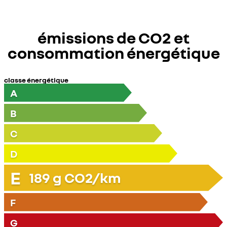
émissions de CO2 et
consommation énergétique
classe énergétique
A
B
C
D
E
189
g CO2/km
F
G