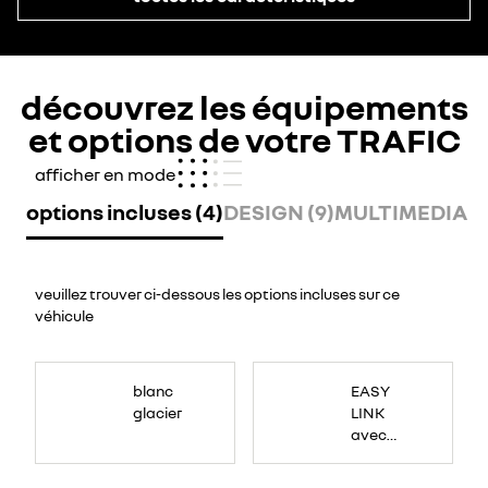
découvrez les équipements
et options de votre TRAFIC
afficher en mode
options incluses (4)
DESIGN (9)
MULTIMEDIA (1
veuillez trouver ci-dessous les options incluses sur ce
véhicule
blanc
EASY
glacier
LINK
avec
écran 8"
et