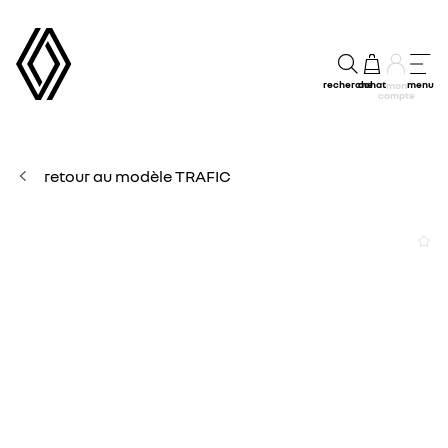
recherche
achat
menu
mon
compte
retour au modèle TRAFIC