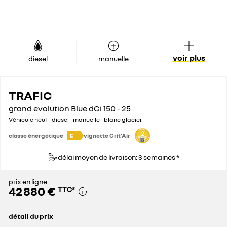
voir plus
diesel
manuelle
TRAFIC
grand evolution Blue dCi 150 - 25
Véhicule neuf - diesel - manuelle - blanc glacier
E
classe énergétique
vignette Crit'Air
délai moyen de livraison: 3 semaines *
prix en ligne
42 880 €
TTC
*
détail du prix
prix conseillé
44 900 €