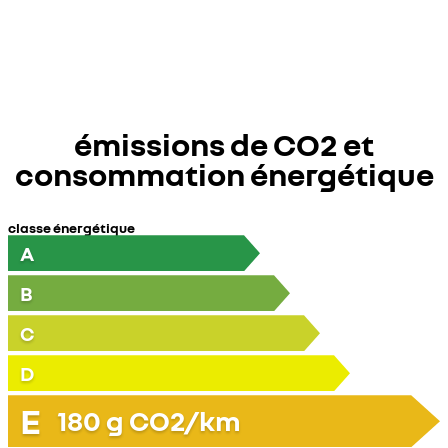
émissions de CO2 et
consommation énergétique
classe énergétique
A
B
C
D
E
180
g CO2/km