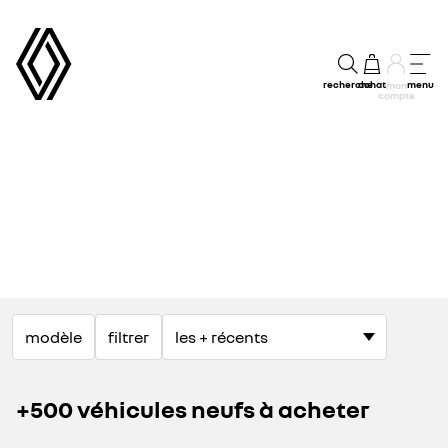
recherche
achat
menu
mon
compte
modèle
filtrer
+500 véhicules neufs à acheter