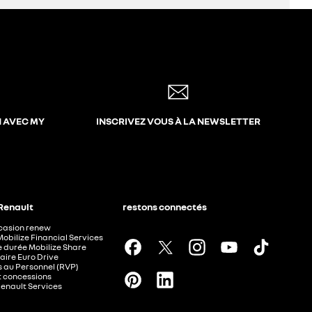
N AVEC MY
INSCRIVEZ VOUS À LA NEWSLETTER
 Renault
restons connectés
ccasion renew
Mobilize Financial Services
e durée Mobilize Share
aire Euro Drive
 au Personnel (RVP)
t concessions
Renault Services