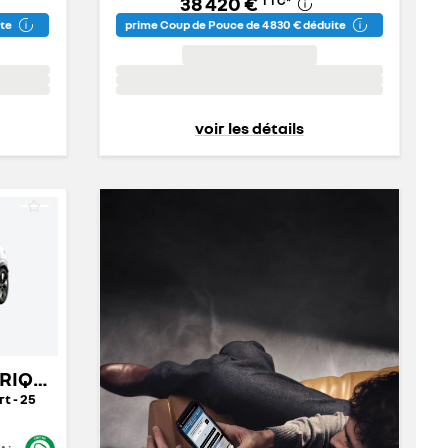
38 420 €
TTC
*
ite
prime Coup de Pouce de 4 830 € déduite
voir les détails
MEGANE E-TECH ELECTRIQUE
t - 25