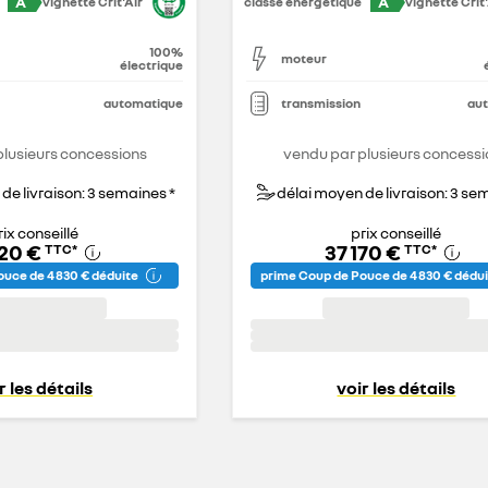
A
A
vignette Crit'Air
classe énergétique
vignette Crit'
100%
moteur
électrique
automatique
transmission
au
plusieurs concessions
vendu par plusieurs concessi
de livraison: 3 semaines *
délai moyen de livraison: 3 se
rix conseillé
prix conseillé
320 €
37 170 €
TTC
*
TTC
*
uce de 4 830 € déduite
prime Coup de Pouce de 4 830 € dédu
r les détails
voir les détails