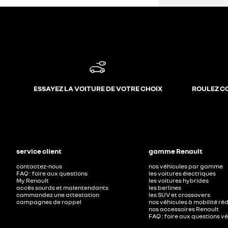
ESSAYEZ LA VOITURE DE VOTRE CHOIX
ROULEZ C
service client
gamme Renault
contactez-nous
nos véhicules par gamme
FAQ : foire aux questions
les voitures électriques
My Renault
les voitures hybrides
accès sourds et malentendants
les berlines
commandez une attestation
les SUV et crossovers
campagnes de rappel
nos véhicules à mobilité ré
nos accessoires Renault​
FAQ : foire aux questions v