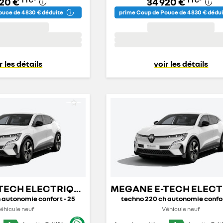
920 €
34 920 €
TTC
*
TTC
*
uce de 4 830 € déduite
prime Coup de Pouce de 4 830 € dédu
r les détails
voir les détails
MEGANE E-TECH ELECTRIQUE
 autonomie confort - 25
techno 220 ch autonomie confor
éhicule neuf
Véhicule neuf