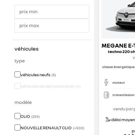
prix min
prix max
véhicules
techno 220 ch
V
type
classe énergétique
véhicules neufs
(
5
)
moteur
véhicules de démonstration
(
0
)
transmission
modèle
vendu par 
CLIO
(
233
)
délai moyen 
NOUVELLE RENAULT CLIO
(
+
500
)
p