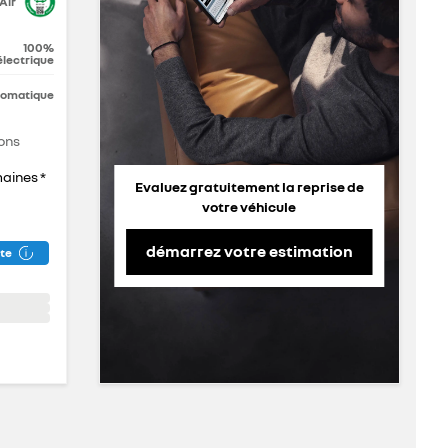
Air
100%
électrique
tomatique
ons
maines *
Evaluez gratuitement la reprise de
votre véhicule
démarrez votre estimation
ite