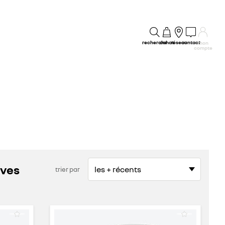
recherche
achat
réseau
contact
mon
compte
uves
trier par