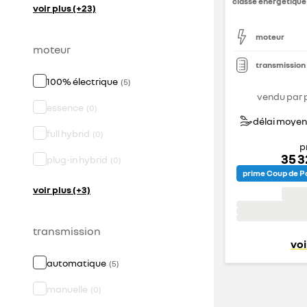
classe énergétique
voir plus (+23)
moteur
moteur
transmission
100% électrique
(
5
)
vendu par 
essence
(
0
)
délai moyen 
full hybrid
(
0
)
p
35 
plug-in hybrid
(
0
)
prime Coup de Po
voir plus (+3)
transmission
voi
automatique
(
5
)
manuelle
(
0
)