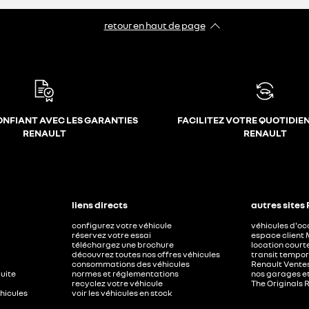
retour en haut de page​
ONFIANT AVEC LES GARANTIES
FACILITEZ VOTRE QUOTIDIE
RENAULT
RENAULT
liens directs
autres sites
configurez votre véhicule
véhicules d'o
réservez votre essai
espace client 
téléchargez une brochure
location court
découvrez toutes nos offres véhicules
transit tempor
consommations des véhicules
Renault Ventes
duite
normes et réglementations
nos garages e
recyclez votre véhicule
The Originals 
éhicules
voir les véhicules en stock