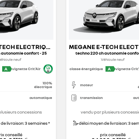
MEGANE E-TECH ELECTRIQUE
 autonomie confort - 25
techno 220 ch autonomie confor
éhicule neuf
Véhicule neuf
A
A
vignette Crit'Air
classe énergétique
vignette Crit'
100%
moteur
électrique
automatique
transmission
au
plusieurs concessions
vendu par plusieurs concessi
de livraison: 3 semaines *
délai moyen de livraison: 3 se
rix conseillé
prix conseillé