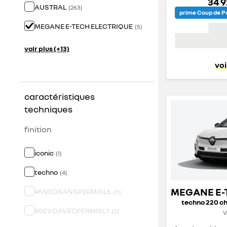
34 
AUSTRAL
(
263
)
prime Coup de Po
MEGANE E-TECH ELECTRIQUE
(
5
)
voir plus (+13)
voi
caractéristiques
techniques
finition
iconic
(
1
)
techno
(
4
)
45NEOSANSPERMISL6
(
0
)
techno 220 ch
80EVOAVECPERMISL7
(
0
)
V