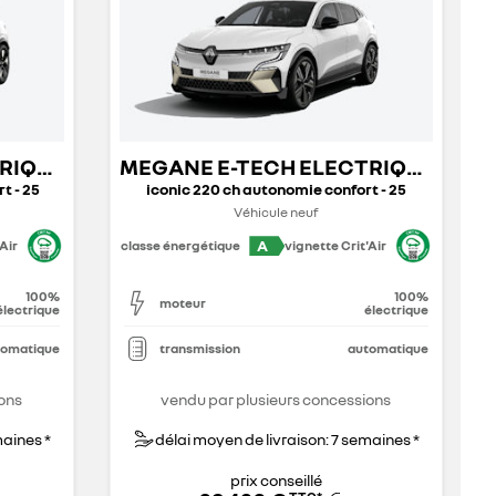
MEGANE E-TECH ELECTRIQUE
MEGANE E-TECH ELECTRIQUE
t - 25
iconic 220 ch autonomie confort - 25
Véhicule neuf
A
Air
classe énergétique
vignette Crit'Air
100%
100%
moteur
électrique
électrique
tomatique
transmission
automatique
ons
vendu par plusieurs concessions
maines *
délai moyen de livraison: 7 semaines *
prix conseillé