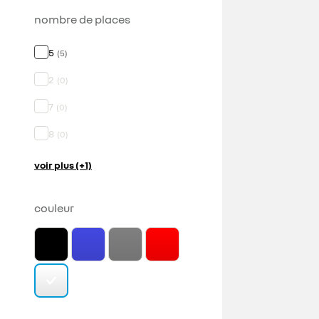
nombre de places
5
(
5
)
2
(
0
)
7
(
0
)
8
(
0
)
voir plus (+1)
couleur