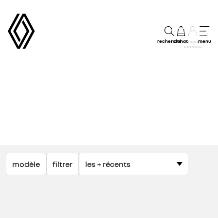
recherche
achat
menu
mon
compte
modèle
filtrer