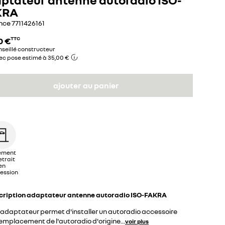
KRA
nce
7711426161
0 €
TTC
nseillé constructeur
ec pose estimé à 35,00 €
ajouter au panier
ement
etrait
en
ession
cription
adaptateur antenne autoradio ISO-FAKRA
 adaptateur permet d'installer un autoradio accessoire
remplacement de l'autoradio d'origine
...
voir plus