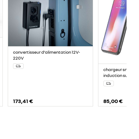
convertisseur d'alimentation 12V-
220V
chargeur smartp
induction sur pare
173,41 €
85,00 €