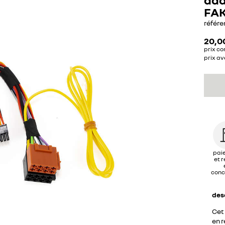
FA
référe
20,0
prix co
prix av
pai
et r
conc
des
Cet
en 