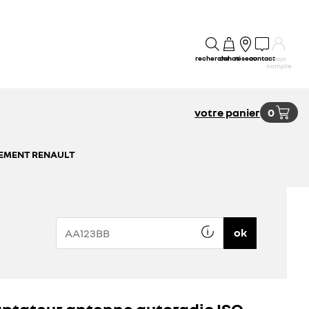
recherche
achat
réseau
contact
mon
compte
votre panier
0
SSEMENT RENAULT
ok
ptateur antenne autoradio ISO-