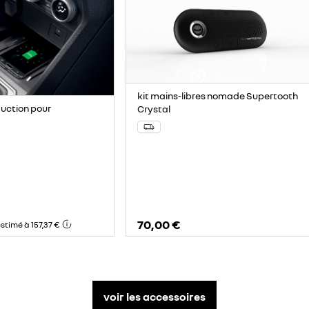
kit mains-libres nomade Supertooth
duction pour
Crystal
70,00 €
stimé à 157,37 €
voir les accessoires