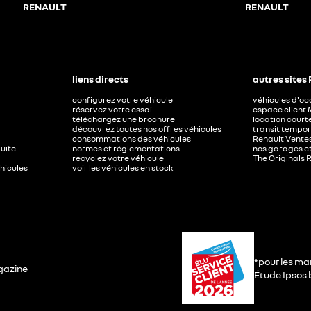
RENAULT
RENAULT
liens directs
autres sites
configurez votre véhicule
véhicules d'o
réservez votre essai
espace client 
téléchargez une brochure
location court
découvrez toutes nos offres véhicules
transit tempor
consommations des véhicules
Renault Ventes
duite
normes et réglementations
nos garages e
recyclez votre véhicule
The Originals 
éhicules
voir les véhicules en stock
*pour les ma
gazine
Étude Ipsos b