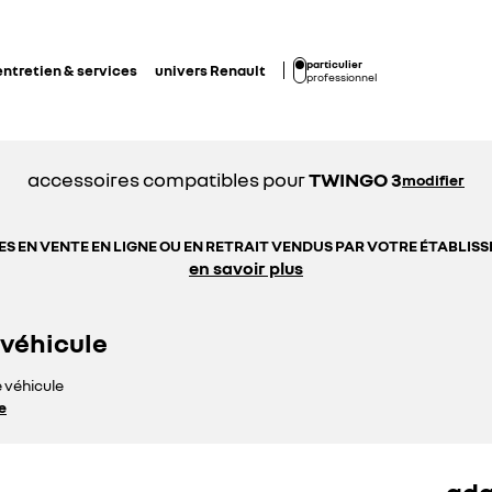
particulier
entretien & services
univers Renault
professionnel
accessoires compatibles pour
TWINGO 3
modifier
S EN VENTE EN LIGNE OU EN RETRAIT VENDUS PAR VOTRE ÉTABLI
en savoir plus
 véhicule
e véhicule
e
ada