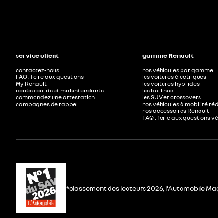
service client
gamme Renault
contactez-nous
nos véhicules par gamme
FAQ : foire aux questions
les voitures électriques
My Renault
les voitures hybrides
accès sourds et malentendants
les berlines
commandez une attestation
les SUV et crossovers
campagnes de rappel
nos véhicules à mobilité ré
nos accessoires Renault​
FAQ : foire aux questions v
*classement des lecteurs 2026, l’Automobile Ma