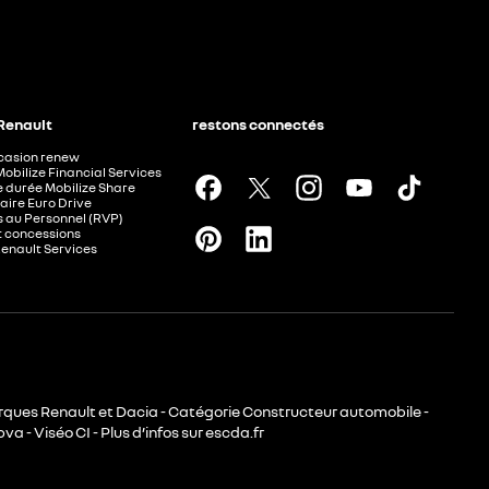
 Renault
restons connectés
ccasion renew
Mobilize Financial Services
e durée Mobilize Share
aire Euro Drive
 au Personnel (RVP)
t concessions
Renault Services
rques Renault et Dacia - Catégorie Constructeur automobile -
va - Viséo CI - Plus d’infos sur escda.fr