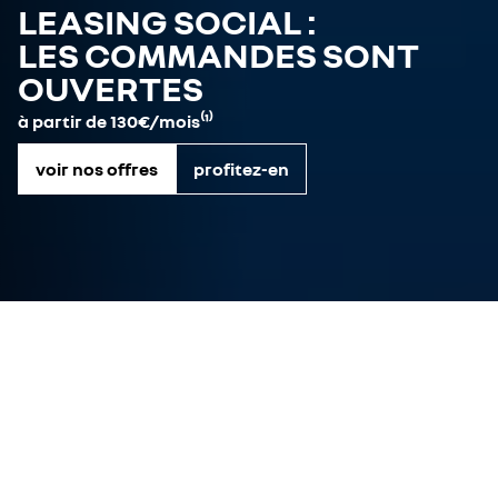
LEASING SOCIAL :
LES COMMANDES SONT
OUVERTES
à partir de 130€/mois⁽¹⁾
voir nos offres
profitez-en
offres véhicules neufs
véhicules disponibles