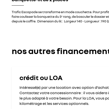
Trafic Escapade se transforme en mode couchette. Pour profiter d
faire coulisser la banquette du 3ᵉ rang, de basculer le dossier 
depuis le coffre. Dimension du lit : Largeur 140 - Longueur : 190 (L2
nos autres financemen
crédit ou LOA
Intéressé(e) par une location avec option d’achat 
Contactez votre concessionnaire : il vous aidera
le plus adapté à votre besoin. Pour la LOA, vous po
kilométrage et les services optionnels.