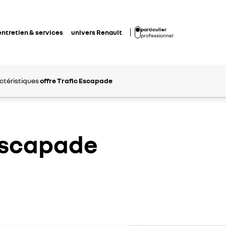
particulier
entretien & services
univers Renault
professionnel
ctéristiques
offre Trafic Escapade
Escapade