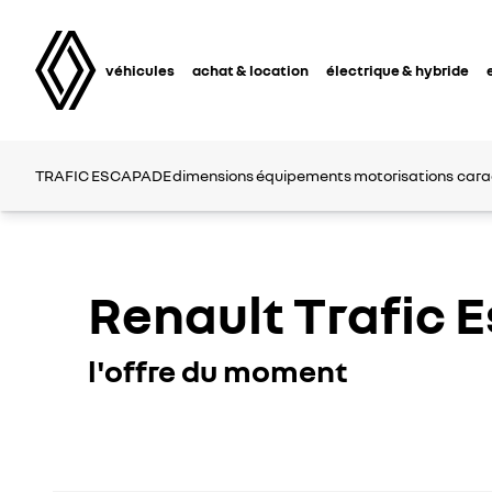
véhicules
achat & location
électrique & hybride
TRAFIC ESCAPADE
dimensions
équipements
motorisations
cara
Renault Trafic 
l'offre du moment