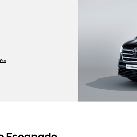
ffre
fic Escapade