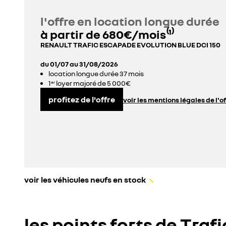
l'offre en location longue durée
à partir de 680€/mois⁽¹⁾
RENAULT TRAFIC ESCAPADE EVOLUTION BLUE DCI 150
du 01/07 au 31/08/2026
location longue durée
37 mois
1
loyer majoré de 5 000€
er
profitez de l'offre
voir les mentions légales de l'o
voir les véhicules neufs en stock
les points forts de Tra