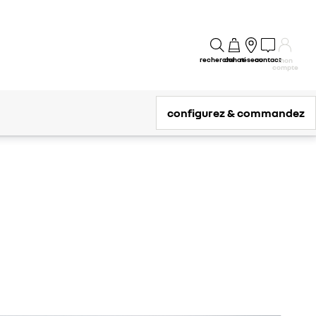
recherche
achat
réseau
contact
mon
compte
configurez & commandez