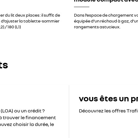
u lit deux places : il suffit de
Dans l’espace de chargement vo
et d’ajuster la tablette-sommier
équipée d’un réchaud à gaz, d’un 
) / 180 (L1)
rangements astucieux.
ts
vous êtes un p
(LOA) ou un crédit ?
Découvrez les offres Traf
 à trouver le financement
uvez choisir la durée, le