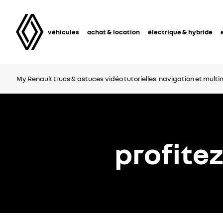
véhicules
achat & location
électrique & hybride
My Renault
trucs & astuces
vidéo tutorielles
navigation et mult
profite