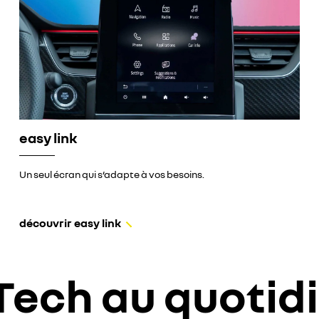
easy link
Un seul écran qui s‘adapte à vos besoins.
découvrir easy link
Tech au quotid