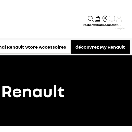
recherche
achat
réseau
contact
mon
compte
nal Renault Store Accessoires
découvrez My Renault
 Renault