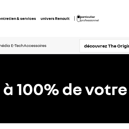
particulier
entretien & services
univers Renault
professionnel
découvrez The Origi
imédia
E-Tech
Accessoires
z à 100% de votre