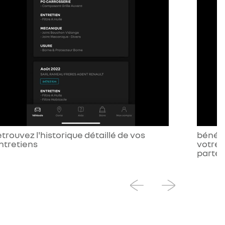
etrouvez l'historique détaillé de vos
bénéfi
ntretiens
votre 
parten