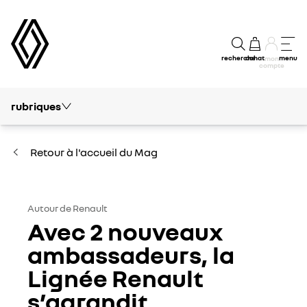
recherche
achat
menu
mon
compte
rubriques
Tout le mag
Conseils et Entretien
Retour à l'accueil du Mag
Electrique & Hybride
Autour de Renault
Autour de Renault
Avec 2 nouveaux
Innovations
ambassadeurs, la
Lignée Renault
Financement
s’agrandit