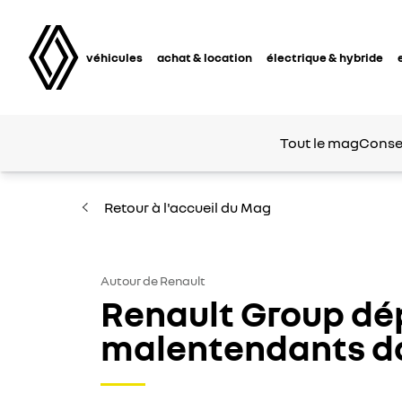
véhicules
achat & location
électrique & hybride
Tout le mag
Consei
Retour à l'accueil du Mag
Autour de Renault
Renault Group dép
malentendants da