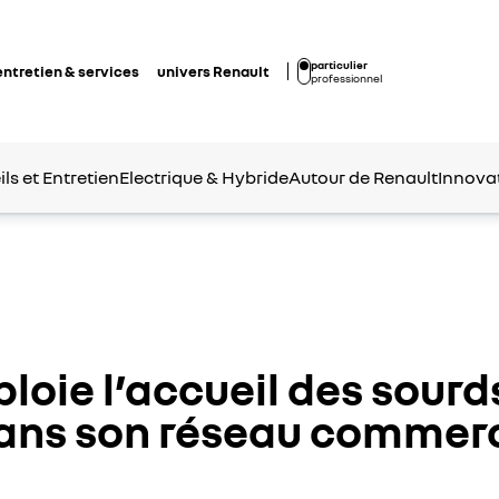
particulier
entretien & services
univers Renault
professionnel
ls et Entretien
Electrique & Hybride
Autour de Renault
Innova
loie l’accueil des sourd
ns son réseau commerc