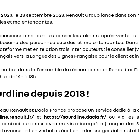
S 2023, le 23 septembre 2023, Renault Group lance dans son 
des et malentendantes.
ccasions) ainsi que les conseillers clients après-vente 
soins des personnes sourdes et malentendantes. Dans le h
eforme met en relation trois interlocuteurs : le conseiller 
rançais vers la Langue des Signes Française pour le client et i
ptembre dans le l’ensemble du réseau primaire Renault et D
 et de 14h à 18h.
rdline depuis 2018 !
réseau Renault et Dacia France propose un service dédié à 
ine.renault.fr/
et
https://sourdline.dacia.fr/
ou via les s
contact au choix avec un visio-interprète (Langue des Si
avoriser le lien verbal ou écrit entre les usagers (clients) et