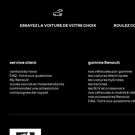
ESSAYEZ LA VOITURE DE VOTRE CHOIX
ROULEZ C
service client
gamme Renault
contactez-nous
nos véhicules par gamme
FAQ : foire aux questions
les voitures électriques
My Renault
les voitures hybrides
accès sourds et malentendants
les berlines
commandez une attestation
les SUV et crossovers
campagnes de rappel
nos véhicules à mobilité ré
nos accessoires Renault​
FAQ : foire aux questions v