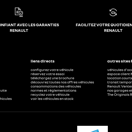
ONFIANT AVEC LES GARANTIES
FACILITEZ VOTRE QUOTIDIE
RENAULT
RENAULT
liens directs
autres sites
configurez votre véhicule
véhicules d'o
réservez votre essai
espace client 
téléchargez une brochure
location court
découvrez toutes nos offres véhicules
transit tempor
consommations des véhicules
Renault Ventes
duite
normes et réglementations
nos garages e
recyclez votre véhicule
The Originals 
éhicules
voir les véhicules en stock