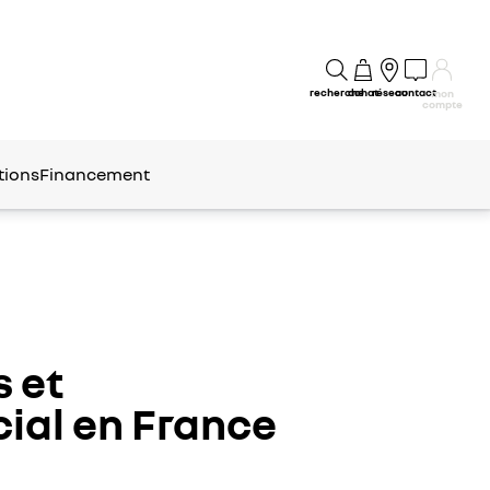
recherche
achat
réseau
contact
mon
compte
tions
Financement
s et
ial en France