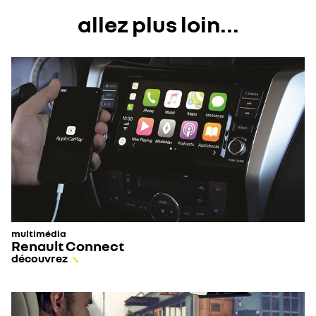
est terminée. Patientez jusqu'à l'affichage du message.
allez plus loin...
Vous pourrez alors bénéficier des nouvelles
cartographies.
multimédia
Renault Connect
découvrez