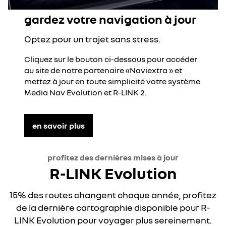
gardez votre navigation à jour
Sur votre ordinateur, lancez la Toolbox puis insérez la clé
USB utilisée précédemment. La Toolbox va détecter
automatiquement les informations de votre véhicule et
Optez pour un trajet sans stress.
vous proposer les mises à jour disponibles pour votre
système.
Cliquez sur le bouton ci-dessous pour accéder
Si plusieurs mises à jour sont proposées (logiciel de votre
au site de notre partenaire «Naviextra » et
système et cartographie), nous vous recommandons de
mettez à jour en toute simplicité votre système
toutes les réaliser.
Media Nav Evolution et R-LINK 2.
Si aucune mise à jour n'est disponible, votre abonnement
a peut-être expiré. Vous pouvez le renouveler sur le
RENAULT CONNECT Store.
en savoir plus
profitez des dernières mises à jour
3. Téléchargement des mises à jour sur votre
R-LINK Evolution
clé USB
15% des routes changent chaque année, profitez
Téléchargez les mises à jour sur votre clé USB à partir de
de la dernière cartographie disponible pour R-
votre ordinateur. NB : la durée du téléchargement peut
LINK Evolution pour voyager plus sereinement.
varier en fonction du débit de votre connexion Internet.